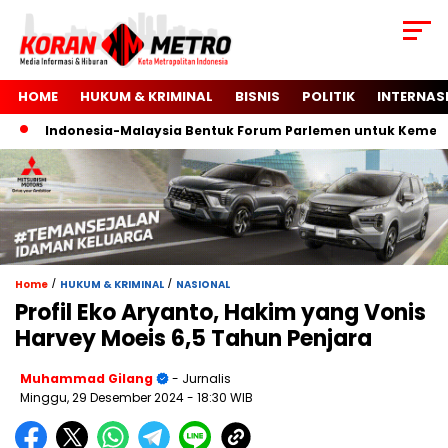
HOME
HUKUM & KRIMINAL
BISNIS
POLITIK
INTERNAS
Indonesia-Malaysia Bentuk Forum Parlemen untuk Kemerdeka
/
/
Home
HUKUM & KRIMINAL
NASIONAL
Profil Eko Aryanto, Hakim yang Vonis
Harvey Moeis 6,5 Tahun Penjara
Muhammad Gilang
- Jurnalis
Minggu, 29 Desember 2024
- 18:30 WIB