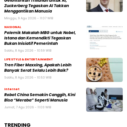
Gelontorkan Triliunan untuk AI,
Zuckerberg Tegaskan AI Takkan
Menggantikan Manusia
Minggu, 9 Agu 2026 - 11:07 WIB
NASIONAL
Polemik Makalah MBG untuk Nobel,
Istana dan Kemendikti Tegaskan
Bukan Inisiatif Pemerintah
Sabtu, 8 Agu 2026 - 10:59 WIB
LIFE STYLE & ENTERTAINMENT
Tren Fiber Maxxing, Apakah Lebih
Banyak Serat Selalu Lebih Baik?
Sabtu, 8 Agu 2026 - 10:53 WIB
Internet
Robot China Semakin Canggih, Kini
Bisa “Meraba” Seperti Manusia
Jumat, 7 Agu 2026 - 11:03 WIB
TRENDING