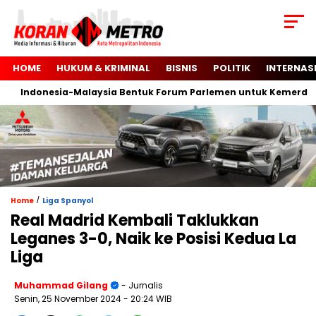
HOME
HUKUM & KRIMINAL
BISNIS
POLITIK
INTERNAS
Indonesia-Malaysia Bentuk Forum Parlemen untuk Kemerdekaan 
/
Home
Liga Spanyol
Real Madrid Kembali Taklukkan
Leganes 3-0, Naik ke Posisi Kedua La
Liga
Muhammad Gilang
- Jurnalis
Senin, 25 November 2024
- 20:24 WIB