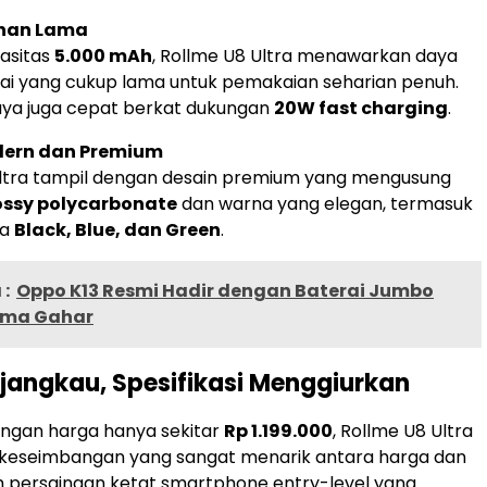
ahan Lama
asitas
5.000 mAh
, Rollme U8 Ultra menawarkan daya
ai yang cukup lama untuk pemakaian seharian penuh.
aya juga cepat berkat dukungan
20W fast charging
.
dern dan Premium
ltra tampil dengan desain premium yang mengusung
ossy polycarbonate
dan warna yang elegan, termasuk
na
Black, Blue, dan Green
.
:
Oppo K13 Resmi Hadir dengan Baterai Jumbo
rma Gahar
jangkau, Spesifikasi Menggiurkan
engan harga hanya sekitar
Rp 1.199.000
, Rollme U8 Ultra
eseimbangan yang sangat menarik antara harga dan
gah persaingan ketat smartphone entry-level yang