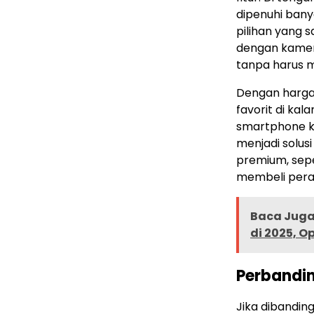
dipenuhi bany
pilihan yang
dengan kamera
tanpa harus 
Dengan harga t
favorit di k
smartphone ke
menjadi solusi
premium, sepe
membeli pera
Baca Juga 
di 2025, O
Perbandi
Jika dibandin