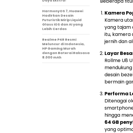
Beberapa fitur
Daya Ekstra!
HarmonyOS 7, Huawei
Kamera Po
Hadirkan Desain
Kamera uta
Futuristik Mirip Liquid
Glass iOS dan AI yang
yang tajam d
Lebih Cerdas
itu, kamer
Realme P4R Resmi
jernih dan a
Meluncur di Indonesia,
HP Gaming Murah
Layar Bes
dengan Baterai Raksasa
8.000 mAh
Rollme U8 U
mendukung t
desain beze
bermain gam
Performa L
Ditenagai o
smartphone 
hingga men
64 GB peny
yang optim