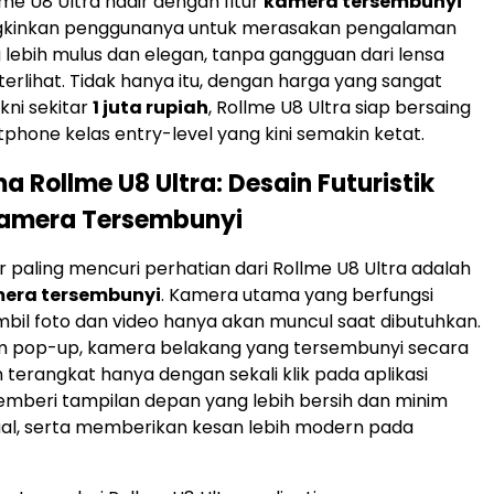
lme U8 Ultra hadir dengan fitur
kamera tersembunyi
kinkan penggunanya untuk merasakan pengalaman
g lebih mulus dan elegan, tanpa gangguan dari lensa
erlihat. Tidak hanya itu, dengan harga yang sangat
kni sekitar
1 juta rupiah
, Rollme U8 Ultra siap bersaing
tphone kelas entry-level yang kini semakin ketat.
a Rollme U8 Ultra: Desain Futuristik
amera Tersembunyi
ur paling mencuri perhatian dari Rollme U8 Ultra adalah
era tersembunyi
. Kamera utama yang berfungsi
il foto dan video hanya akan muncul saat dibutuhkan.
m pop-up, kamera belakang yang tersembunyi secara
 terangkat hanya dengan sekali klik pada aplikasi
emberi tampilan depan yang lebih bersih dan minim
al, serta memberikan kesan lebih modern pada