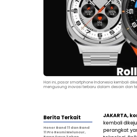
Hari ini, pasar smartphone Indonesia kembali di
mengusung inovasi terbaru dalam desain dan te
JAKARTA, k
Berita Terkait
kembali dikej
Honor Band 11 dan Band
perangkat ya
11 Pro Resmi Meluncur,
Bawa Daya Tahan