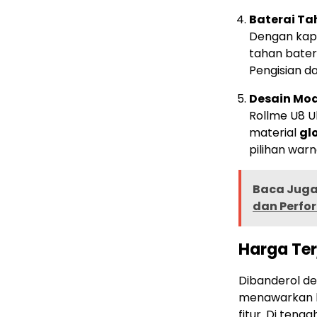
Baterai T
Dengan kap
tahan bater
Pengisian d
Desain Mo
Rollme U8 U
material
gl
pilihan war
Baca Juga 
dan Perfo
Harga Ter
Dibanderol d
menawarkan k
fitur. Di ten