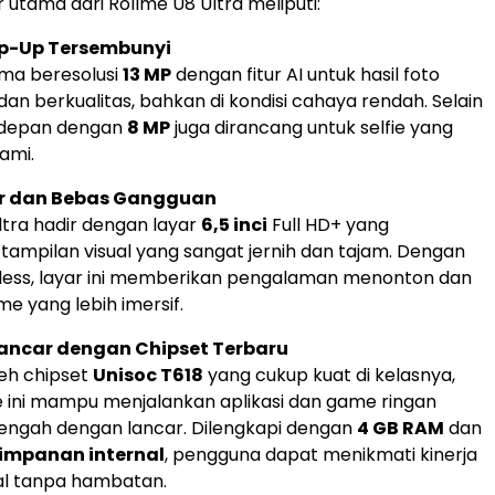
 utama dari Rollme U8 Ultra meliputi:
p-Up Tersembunyi
ma beresolusi
13 MP
dengan fitur AI untuk hasil foto
an berkualitas, bahkan di kondisi cahaya rendah. Selain
a depan dengan
8 MP
juga dirancang untuk selfie yang
lami.
ar dan Bebas Gangguan
ltra hadir dengan layar
6,5 inci
Full HD+ yang
ampilan visual yang sangat jernih dan tajam. Dengan
less, layar ini memberikan pengalaman menonton dan
e yang lebih imersif.
ancar dengan Chipset Terbaru
leh chipset
Unisoc T618
yang cukup kuat di kelasnya,
ini mampu menjalankan aplikasi dan game ringan
engah dengan lancar. Dilengkapi dengan
4 GB RAM
dan
impanan internal
, pengguna dapat menikmati kinerja
al tanpa hambatan.