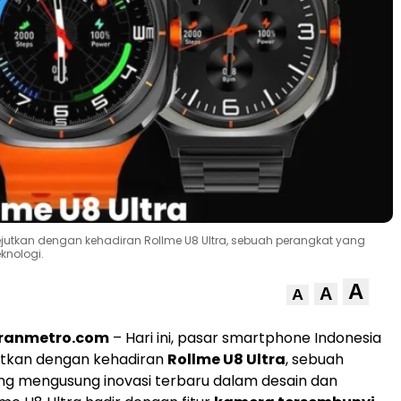
kejutkan dengan kehadiran Rollme U8 Ultra, sebuah perangkat yang
knologi.
A
A
A
oranmetro.com
– Hari ini, pasar smartphone Indonesia
utkan dengan kehadiran
Rollme U8 Ultra
, sebuah
ng mengusung inovasi terbaru dalam desain dan