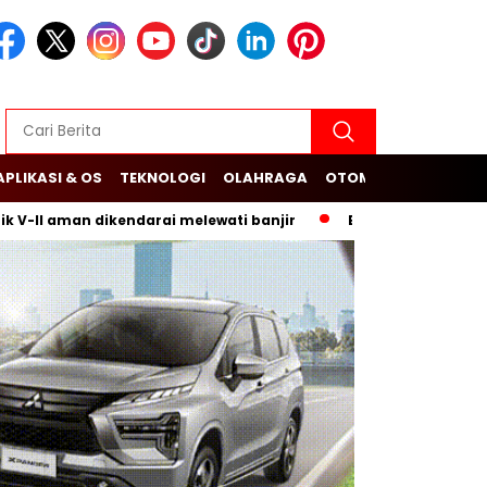
APLIKASI & OS
TEKNOLOGI
OLAHRAGA
OTOMOTIF
aman dikendarai melewati banjir
Budi Arie Setiadi dan Dug