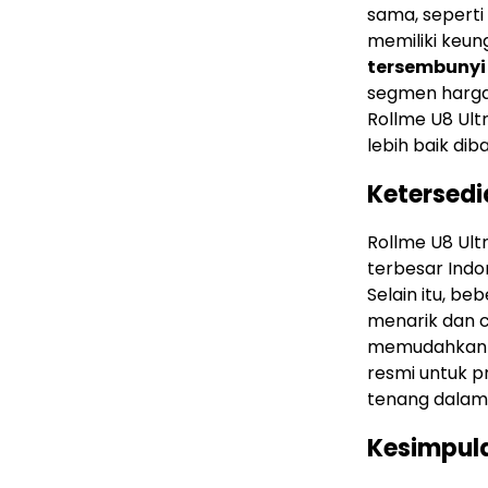
sama, seperti
memiliki keun
tersembunyi
segmen harga 
Rollme U8 Ul
lebih baik di
Ketersedi
Rollme U8 Ult
terbesar Indo
Selain itu, b
menarik dan c
memudahkan p
resmi untuk p
tenang dalam 
Kesimpul