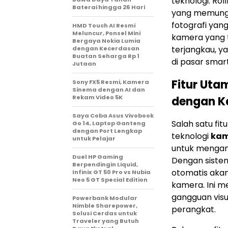
teknologi. Rol
Baterai hingga 26 Hari
yang memung
fotografi yan
HMD Touch AI Resmi
Meluncur, Ponsel Mini
kamera yang t
Bergaya Nokia Lumia
terjangkau, ya
dengan Kecerdasan
Buatan Seharga Rp 1
di pasar smar
Jutaan
Fitur Utam
Sony FX5 Resmi, Kamera
Sinema dengan AI dan
Rekam Video 5K
dengan K
Saya Coba Asus Vivobook
Salah satu fit
Go 14, Laptop Ganteng
dengan Port Lengkap
teknologi
kam
untuk Pelajar
untuk mengamb
Duel HP Gaming
Dengan siste
Berpendingin Liquid,
otomatis akan
Infinix GT 50 Pro vs Nubia
Neo 5 GT Special Edition
kamera. Ini m
gangguan visu
Powerbank Modular
Nimble Sharepower,
perangkat.
Solusi Cerdas untuk
Traveler yang Butuh