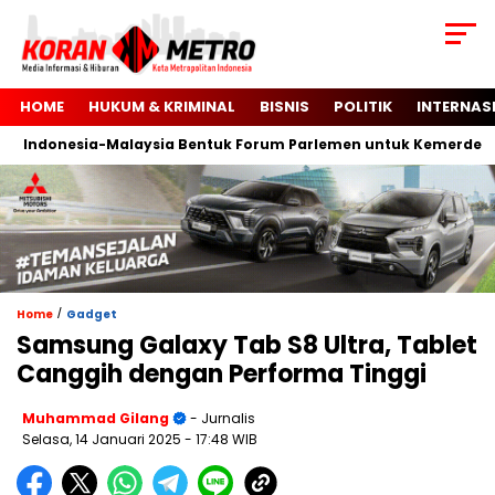
HOME
HUKUM & KRIMINAL
BISNIS
POLITIK
INTERNAS
Indonesia-Malaysia Bentuk Forum Parlemen untuk Kemerdekaan 
/
Home
Gadget
Samsung Galaxy Tab S8 Ultra, Tablet
Canggih dengan Performa Tinggi
Muhammad Gilang
- Jurnalis
Selasa, 14 Januari 2025
- 17:48 WIB