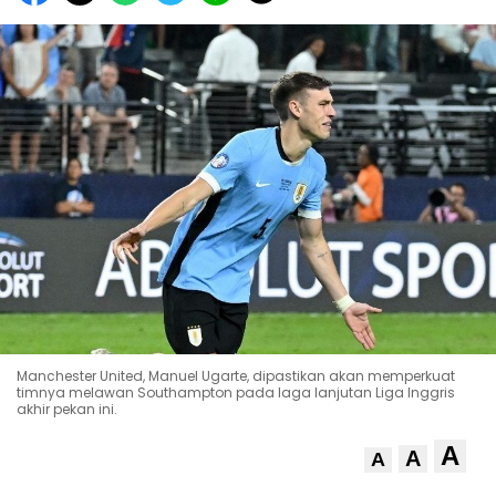
Manchester United, Manuel Ugarte, dipastikan akan memperkuat
timnya melawan Southampton pada laga lanjutan Liga Inggris
akhir pekan ini.
A
A
A