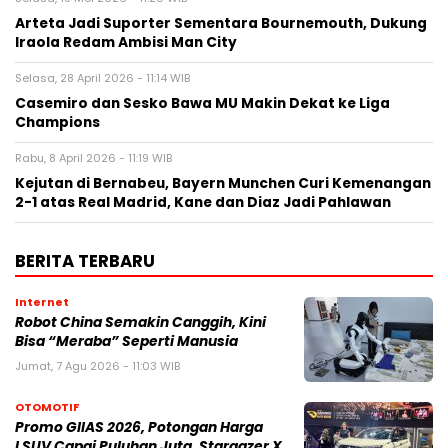
Arteta Jadi Suporter Sementara Bournemouth, Dukung
Iraola Redam Ambisi Man City
Selasa, 28 April 2026 - 11:14 WIB
Casemiro dan Sesko Bawa MU Makin Dekat ke Liga
Champions
Rabu, 8 April 2026 - 11:19 WIB
Kejutan di Bernabeu, Bayern Munchen Curi Kemenangan
2-1 atas Real Madrid, Kane dan Diaz Jadi Pahlawan
BERITA TERBARU
Internet
Robot China Semakin Canggih, Kini
Bisa “Meraba” Seperti Manusia
Jumat, 7 Agu 2026 - 11:03 WIB
OTOMOTIF
Promo GIIAS 2026, Potongan Harga
LSUV Capai Puluhan Juta, Stargazer X