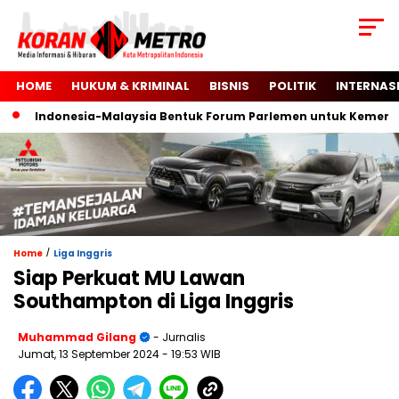
HOME
HUKUM & KRIMINAL
BISNIS
POLITIK
INTERNAS
Indonesia-Malaysia Bentuk Forum Parlemen untuk Kemerdekaa
/
Home
Liga Inggris
Siap Perkuat MU Lawan
Southampton di Liga Inggris
Muhammad Gilang
- Jurnalis
Jumat, 13 September 2024
- 19:53 WIB