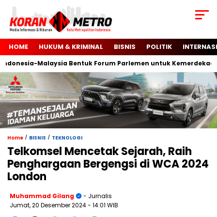
HOME
HUKUM & KRIMINAL
BISNIS
POLITIK
INTERNAS
onesia-Malaysia Bentuk Forum Parlemen untuk Kemerdekaan Pal
/
/
Home
BISNIS
TEKNOLOGI
Telkomsel Mencetak Sejarah, Raih
Penghargaan Bergengsi di WCA 2024
London
Muhammad Gilang
- Jurnalis
Jumat, 20 Desember 2024
- 14:01 WIB