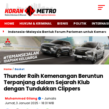
HOME
HUKUM & KRIMINAL
BISNIS
POLITIK
INTERNAS
Indonesia-Malaysia Bentuk Forum Parlemen untuk Kemerdekaan
/
Home
Basket
Thunder Raih Kemenangan Beruntun
Terpanjang dalam Sejarah Klub
dengan Tundukkan Clippers
Muhammad Gilang
- Jurnalis
Jumat, 3 Januari 2025
- 18:31 WIB