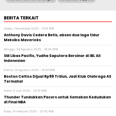
BERITA TERKAIT
Sabtu, 1 November 2025 - 14:19 WIB
Anthony Davis Cedera Betis, absen dua laga tidur
Meksiko Mavericks
Minggu, 24 Agustus 2025 - 18:06 WIB
SM Libas Pacific, Yudha Saputera Bersinar di IBL All
Indonesian
Kamis, 14 Agustus 2025 - 19:34 WIB
Boston Celtics Dijual Rp99 Triliun, Jadi Klub Olahraga AS
Termahal
Senin, 9 Juni 2025 - 20:41 WIB
Thunder Tundukkan Pacers untuk Samakan Kedudukan
di Final NBA
Rabu, 19 Februari 2025 - 20:42 WIB