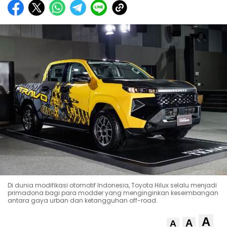
Di dunia modifikasi otomotif Indonesia, Toyota Hilux selalu menjadi
primadona bagi para modder yang menginginkan keseimbangan
antara gaya urban dan ketangguhan off-road.
A
A
A