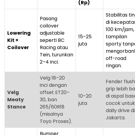
(Rp)
Stabilitas ti
Pasang
di kecepata
coilover
100 km/jam,
Lowering
adjustable
15–25
tampilan
Kit +
seperti BC
juta
sporty tanp
Coilover
Racing atau
mengorban
Tein, turunkan
off-road
2–4 inci.
ringan.
Velg 18–20
Fender flush
inci dengan
grip lebih ba
Velg
offset ET20–
10–20
di aspal bas
Meaty
30, ban
juta
cocok untuk
Stance
265/60R18
daily drive di
(misalnya
Jakarta.
Toyo Proxes).
Bumper