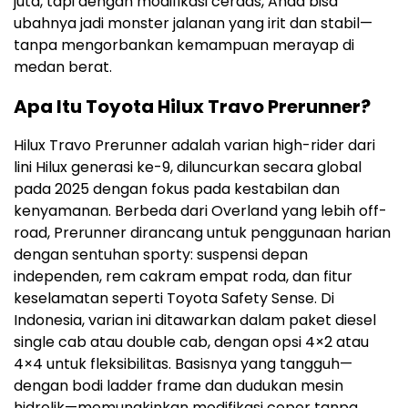
juta, tapi dengan modifikasi cerdas, Anda bisa
ubahnya jadi monster jalanan yang irit dan stabil—
tanpa mengorbankan kemampuan merayap di
medan berat.
Apa Itu Toyota Hilux Travo Prerunner?
Hilux Travo Prerunner adalah varian high-rider dari
lini Hilux generasi ke-9, diluncurkan secara global
pada 2025 dengan fokus pada kestabilan dan
kenyamanan. Berbeda dari Overland yang lebih off-
road, Prerunner dirancang untuk penggunaan harian
dengan sentuhan sporty: suspensi depan
independen, rem cakram empat roda, dan fitur
keselamatan seperti Toyota Safety Sense. Di
Indonesia, varian ini ditawarkan dalam paket diesel
single cab atau double cab, dengan opsi 4×2 atau
4×4 untuk fleksibilitas. Basisnya yang tangguh—
dengan bodi ladder frame dan dudukan mesin
hidrolik—memungkinkan modifikasi ceper tanpa