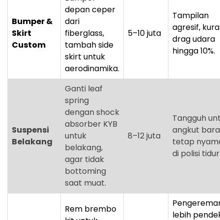
depan ceper
Tampilan
Bumper &
dari
agresif, kura
Skirt
fiberglass,
5–10 juta
drag udara
Custom
tambah side
hingga 10%.
skirt untuk
aerodinamika.
Ganti leaf
spring
dengan shock
Tangguh un
absorber KYB
Suspensi
angkut bara
untuk
8–12 juta
Belakang
tetap nyam
belakang,
di polisi tidur
agar tidak
bottoming
saat muat.
Pengerema
Rem brembo
lebih pendek