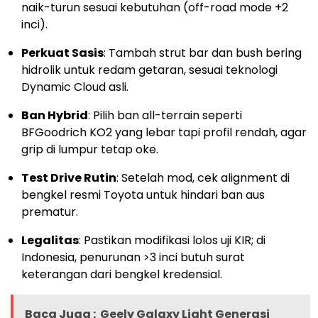
naik-turun sesuai kebutuhan (off-road mode +2
inci).
Perkuat Sasis
: Tambah strut bar dan bush bering
hidrolik untuk redam getaran, sesuai teknologi
Dynamic Cloud asli.
Ban Hybrid
: Pilih ban all-terrain seperti
BFGoodrich KO2 yang lebar tapi profil rendah, agar
grip di lumpur tetap oke.
Test Drive Rutin
: Setelah mod, cek alignment di
bengkel resmi Toyota untuk hindari ban aus
prematur.
Legalitas
: Pastikan modifikasi lolos uji KIR; di
Indonesia, penurunan >3 inci butuh surat
keterangan dari bengkel kredensial.
Baca Juga :
Geely Galaxy Light Generasi