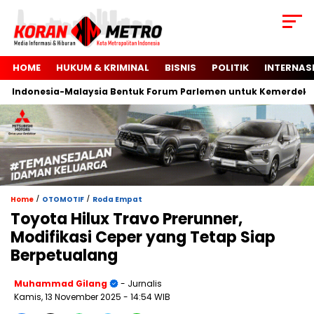
HOME
HUKUM & KRIMINAL
BISNIS
POLITIK
INTERNAS
donesia-Malaysia Bentuk Forum Parlemen untuk Kemerdekaan Pa
/
/
Home
OTOMOTIF
Roda Empat
Toyota Hilux Travo Prerunner,
Modifikasi Ceper yang Tetap Siap
Berpetualang
Muhammad Gilang
- Jurnalis
Kamis, 13 November 2025
- 14:54 WIB