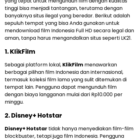
yang tepat untuk mengunduh film dengan kualitas
tinggi bisa menjadi tantangan, terutama dengan
banyaknya situs ilegal yang beredar. Berikut adalah
sepuluh tempat yang bisa Anda gunakan untuk
mendownload film Indonesia Full HD secara legal dan
aman, tanpa harus mengandalkan situs seperti LK21.
1. KlikFilm
Sebagai platform lokal,
KlikFilm
menawarkan
berbagai pilihan film Indonesia dan internasional,
termasuk koleksi film lama yang sulit ditemukan di
tempat lain. Pengguna dapat mengunduh film
dengan biaya langganan mulai dari Rp10.000 per
minggu
.
2. Disney+ Hotstar
Disney+ Hotstar
tidak hanya menyediakan film-film
blockbuster, tetapi juga film Indonesia. Pengguna