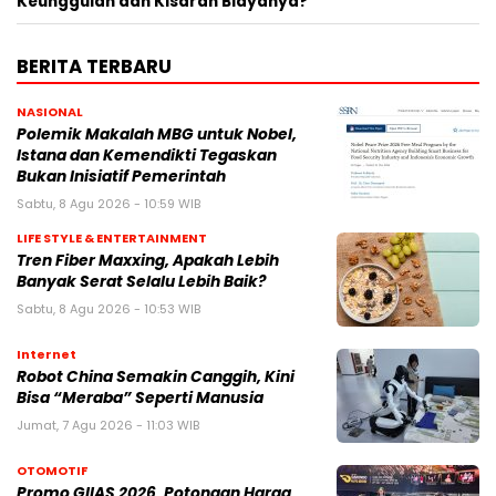
Keunggulan dan Kisaran Biayanya?
BERITA TERBARU
NASIONAL
Polemik Makalah MBG untuk Nobel,
Istana dan Kemendikti Tegaskan
Bukan Inisiatif Pemerintah
Sabtu, 8 Agu 2026 - 10:59 WIB
LIFE STYLE & ENTERTAINMENT
Tren Fiber Maxxing, Apakah Lebih
Banyak Serat Selalu Lebih Baik?
Sabtu, 8 Agu 2026 - 10:53 WIB
Internet
Robot China Semakin Canggih, Kini
Bisa “Meraba” Seperti Manusia
Jumat, 7 Agu 2026 - 11:03 WIB
OTOMOTIF
Promo GIIAS 2026, Potongan Harga