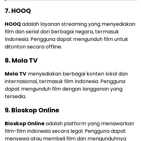
7. HOOQ
HOOQ
adalah layanan streaming yang menyediakan
film dan serial dari berbagai negara, termasuk
Indonesia. Pengguna dapat mengunduh film untuk
ditonton secara offline.
8. Mola TV
Mola TV
menyediakan berbagai konten lokal dan
internasional, termasuk film Indonesia. Pengguna
dapat mengunduh film dengan langganan yang
tersedia.
9. Bioskop Online
Bioskop Online
adalah platform yang menawarkan
film-film Indonesia secara legal. Pengguna dapat
menyewa atau membeli film dan mengunduhnya