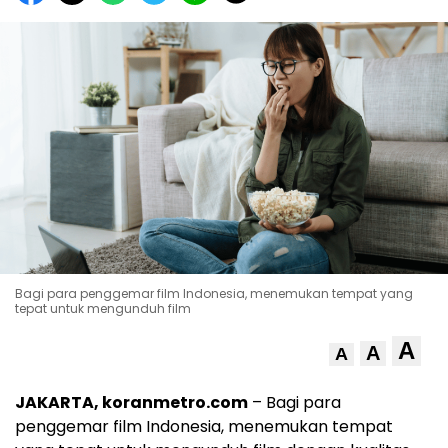
Bagi para penggemar film Indonesia, menemukan tempat yang
tepat untuk mengunduh film
A
A
A
JAKARTA, koranmetro.com
– Bagi para
penggemar film Indonesia, menemukan tempat