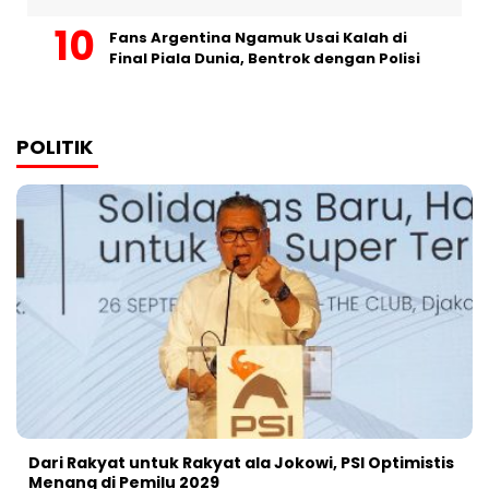
Fans Argentina Ngamuk Usai Kalah di
Final Piala Dunia, Bentrok dengan Polisi
POLITIK
Dari Rakyat untuk Rakyat ala Jokowi, PSI Optimistis
Menang di Pemilu 2029