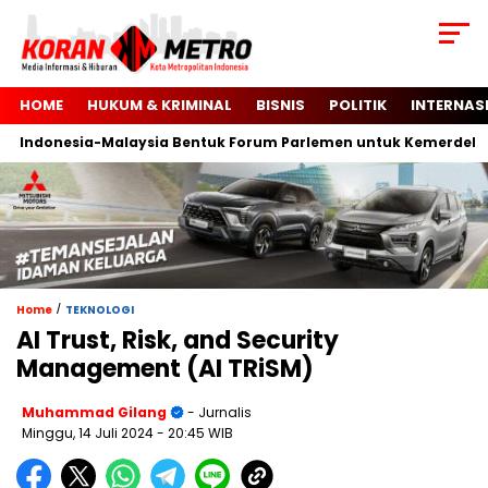
HOME
HUKUM & KRIMINAL
BISNIS
POLITIK
INTERNAS
ndonesia-Malaysia Bentuk Forum Parlemen untuk Kemerdekaan P
/
Home
TEKNOLOGI
AI Trust, Risk, and Security
Management (AI TRiSM)
Muhammad Gilang
- Jurnalis
Minggu, 14 Juli 2024
- 20:45 WIB