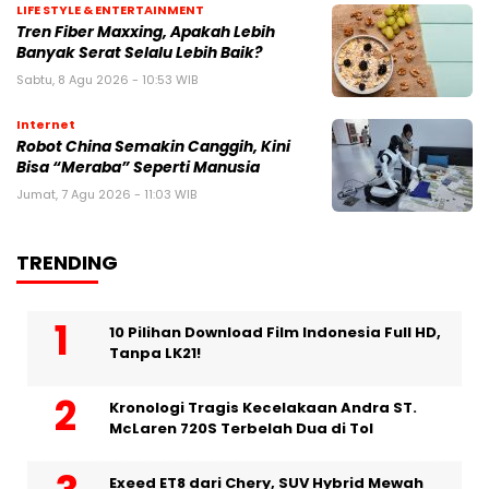
LIFE STYLE & ENTERTAINMENT
Tren Fiber Maxxing, Apakah Lebih
Banyak Serat Selalu Lebih Baik?
Sabtu, 8 Agu 2026 - 10:53 WIB
Internet
Robot China Semakin Canggih, Kini
Bisa “Meraba” Seperti Manusia
Jumat, 7 Agu 2026 - 11:03 WIB
TRENDING
10 Pilihan Download Film Indonesia Full HD,
Tanpa LK21!
Kronologi Tragis Kecelakaan Andra ST.
McLaren 720S Terbelah Dua di Tol
Exeed ET8 dari Chery, SUV Hybrid Mewah