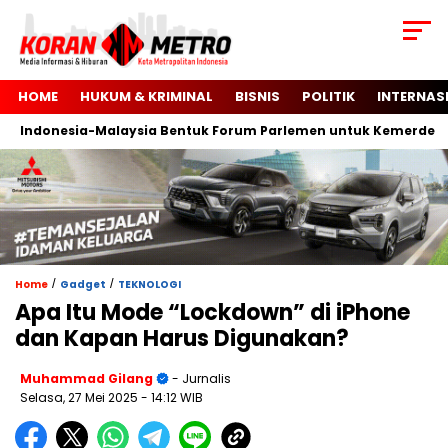
HOME
HUKUM & KRIMINAL
BISNIS
POLITIK
INTERNAS
ndonesia-Malaysia Bentuk Forum Parlemen untuk Kemerdekaan P
/
/
Home
Gadget
TEKNOLOGI
Apa Itu Mode “Lockdown” di iPhone
dan Kapan Harus Digunakan?
Muhammad Gilang
- Jurnalis
Selasa, 27 Mei 2025
- 14:12 WIB