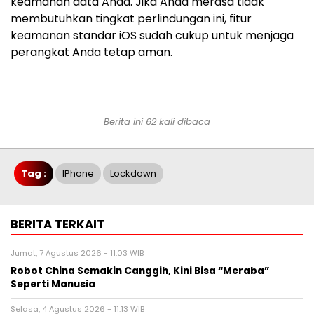
keamanan data Anda. Jika Anda merasa tidak
membutuhkan tingkat perlindungan ini, fitur
keamanan standar iOS sudah cukup untuk menjaga
perangkat Anda tetap aman.
Berita ini 62 kali dibaca
Tag :
IPhone
Lockdown
BERITA TERKAIT
Jumat, 7 Agustus 2026 - 11:03 WIB
Robot China Semakin Canggih, Kini Bisa “Meraba”
Seperti Manusia
Selasa, 4 Agustus 2026 - 11:13 WIB