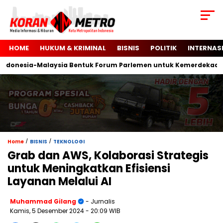
HOME
HUKUM & KRIMINAL
BISNIS
POLITIK
INTERNAS
onesia-Malaysia Bentuk Forum Parlemen untuk Kemerdekaan Pal
/
/
Home
BISNIS
TEKNOLOGI
Grab dan AWS, Kolaborasi Strategis
untuk Meningkatkan Efisiensi
Layanan Melalui AI
Muhammad Gilang
- Jurnalis
Kamis, 5 Desember 2024
- 20:09 WIB