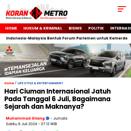
HOME
HUKUM & KRIMINAL
BISNIS
POLITIK
INTERNAS
Indonesia-Malaysia Bentuk Forum Parlemen untuk Kemerdekaan 
/
Home
LIFE STYLE & ENTERTAINMENT
Hari Ciuman Internasional Jatuh
Pada Tanggal 6 Juli, Bagaimana
Sejarah dan Maknanya?
Muhammad Gilang
- Jurnalis
Sabtu, 6 Juli 2024
- 07:12 WIB