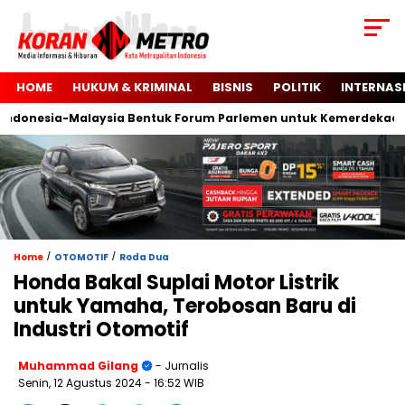
HOME
HUKUM & KRIMINAL
BISNIS
POLITIK
INTERNAS
onesia-Malaysia Bentuk Forum Parlemen untuk Kemerdekaan Pal
/
/
Home
OTOMOTIF
Roda Dua
Honda Bakal Suplai Motor Listrik
untuk Yamaha, Terobosan Baru di
Industri Otomotif
Muhammad Gilang
- Jurnalis
Senin, 12 Agustus 2024
- 16:52 WIB