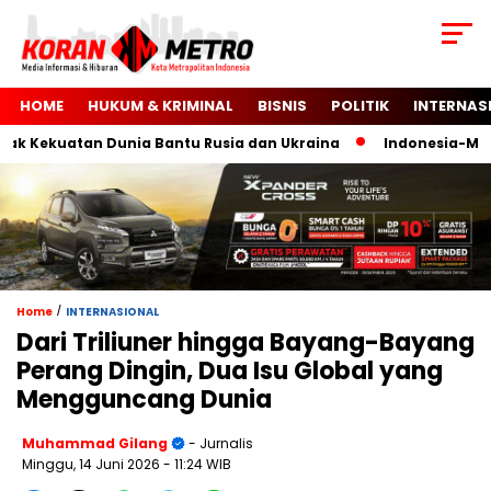
HOME
HUKUM & KRIMINAL
BISNIS
POLITIK
INTERNAS
 Kekuatan Dunia Bantu Rusia dan Ukraina
Indonesia-Malaysi
/
Home
INTERNASIONAL
Dari Triliuner hingga Bayang-Bayang
Perang Dingin, Dua Isu Global yang
Mengguncang Dunia
Muhammad Gilang
- Jurnalis
Minggu, 14 Juni 2026
- 11:24 WIB