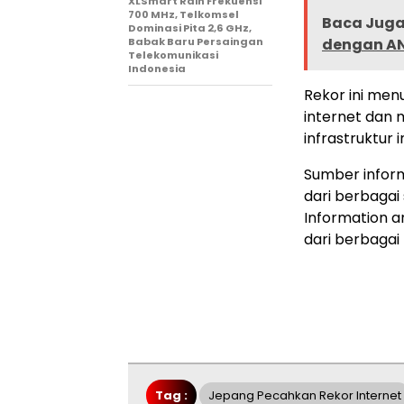
XLSmart Raih Frekuensi
700 MHz, Telkomsel
Baca Juga 
Dominasi Pita 2,6 GHz,
Babak Baru Persaingan
dengan AN
Telekomunikasi
Indonesia
Rekor ini men
internet dan
infrastruktur 
Sumber inform
dari berbagai 
Information a
dari berbagai 
Tag :
Jepang Pecahkan Rekor Internet