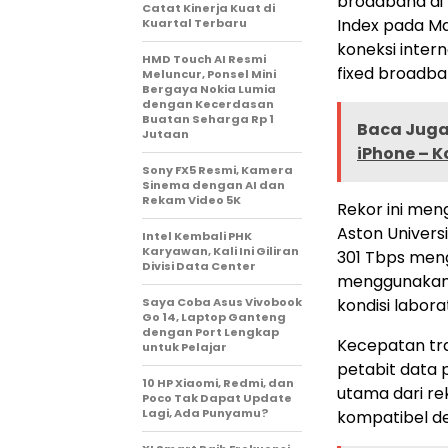
broadband di 
Catat Kinerja Kuat di
Index pada Ma
Kuartal Terbaru
koneksi inter
HMD Touch AI Resmi
fixed broadba
Meluncur, Ponsel Mini
Bergaya Nokia Lumia
dengan Kecerdasan
Buatan Seharga Rp 1
Baca Juga 
Jutaan
iPhone – K
Sony FX5 Resmi, Kamera
Sinema dengan AI dan
Rekam Video 5K
Rekor ini me
Aston Univers
Intel Kembali PHK
Karyawan, Kali Ini Giliran
301 Tbps meng
Divisi Data Center
menggunakan ka
Saya Coba Asus Vivobook
kondisi labor
Go 14, Laptop Ganteng
dengan Port Lengkap
Kecepatan tra
untuk Pelajar
petabit data p
10 HP Xiaomi, Redmi, dan
utama dari re
Poco Tak Dapat Update
Lagi, Ada Punyamu?
kompatibel de