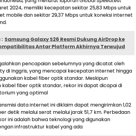
Indonesia, yang menurut laporan Global Speedtest
ret 2024, memiliki kecepatan sekitar 25,83 Mbps untuk
net mobile dan sekitar 29,37 Mbps untuk koneksi internet
nd.
:
Samsung Galaxy S26 Resmi Dukung AirDrop ke
ompatibilitas Antar Platform Akhirnya Terwujud
ngalahkan pencapaian sebelumnya yang dicatat oleh
ity di Inggris, yang mencapai kecepatan internet hingga
gunakan kabel fiber optik standar. Meskipun
bel fiber optik standar, rekor ini dapat dicapai di
atorium yang optimal
nsmisi data internet ini diklaim dapat mengirimkan 1,02
er detik melalui serat melalui jarak 51,7 km. Perbedaan
kor ini adalah bahwa teknologi yang digunakan
ngan infrastruktur kabel yang ada