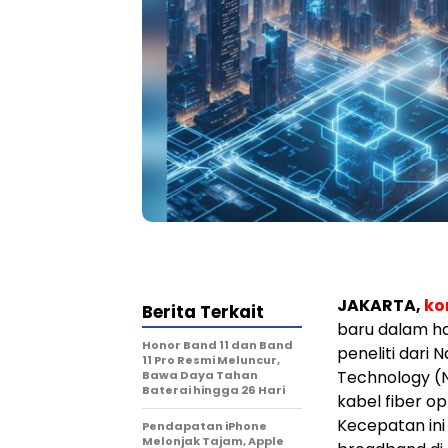
JAKARTA,
ko
Berita Terkait
baru dalam ha
Honor Band 11 dan Band
peneliti dari 
11 Pro Resmi Meluncur,
Technology (
Bawa Daya Tahan
Baterai hingga 26 Hari
kabel fiber o
Kecepatan ini 
Pendapatan iPhone
Melonjak Tajam, Apple