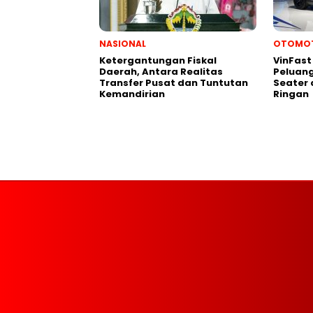
NASIONAL
OTOMOT
Ketergantungan Fiskal
VinFast 
Daerah, Antara Realitas
Peluang
Transfer Pusat dan Tuntutan
Seater
Kemandirian
Ringan