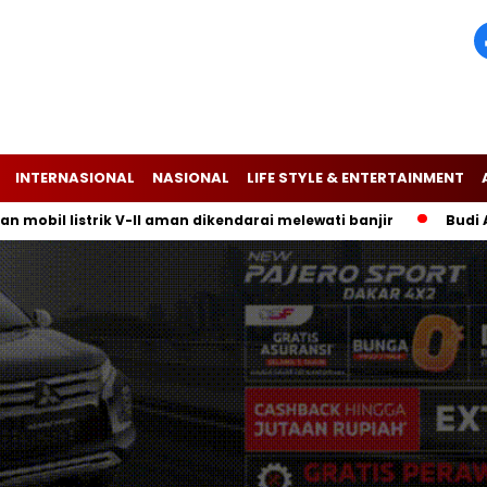
INTERNASIONAL
NASIONAL
LIFE STYLE & ENTERTAINMENT
 listrik V-II aman dikendarai melewati banjir
Budi Arie Se