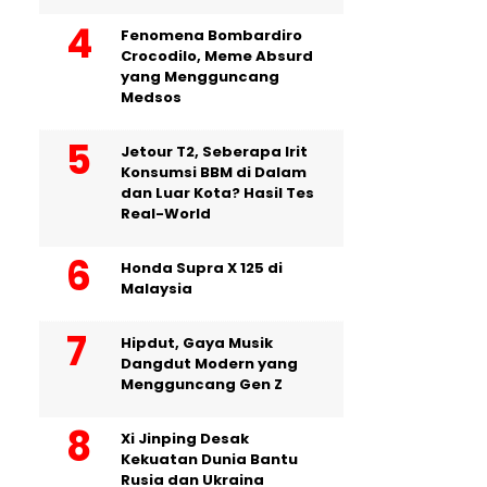
Fenomena Bombardiro
Crocodilo, Meme Absurd
yang Mengguncang
Medsos
Jetour T2, Seberapa Irit
Konsumsi BBM di Dalam
dan Luar Kota? Hasil Tes
Real-World
Honda Supra X 125 di
Malaysia
Hipdut, Gaya Musik
Dangdut Modern yang
Mengguncang Gen Z
Xi Jinping Desak
Kekuatan Dunia Bantu
Rusia dan Ukraina