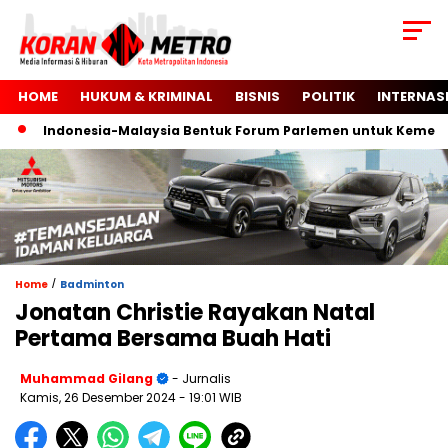
HOME
HUKUM & KRIMINAL
BISNIS
POLITIK
INTERNAS
Indonesia-Malaysia Bentuk Forum Parlemen untuk Kemerdeka
/
Home
Badminton
Jonatan Christie Rayakan Natal
Pertama Bersama Buah Hati
Muhammad Gilang
- Jurnalis
Kamis, 26 Desember 2024
- 19:01 WIB