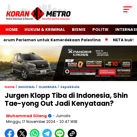
HOME
HUKUM & KRIMINAL
BISNIS
POLITIK
INTERNAS
rum Parlemen untuk Kemerdekaan Palestina
NETA buktikan m
/
/
/
Home
NASIONAL
OLAHRAGA
Sepakbola
Jurgen Klopp Tiba di Indonesia, Shin
Tae-yong Out Jadi Kenyataan?
Muhammad Gilang
- Jurnalis
Minggu, 17 November 2024
- 20:47 WIB