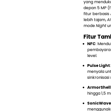
yang menduku
depan 5 MP (f/
fitur berbasis
lebih tajam,
AI
mode
Night
un
Fitur Ta
NFC
: Mendu
pembayaran n
level.
Pulse Light
menyala untu
sinkronisas
ArmorShell
hingga 1,5 m
SonicWave 
menggunakan