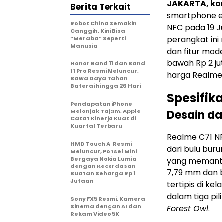
JAKARTA, k
Berita Terkait
smartphone en
Robot China Semakin
NFC pada 19 J
Canggih, Kini Bisa
perangkat ini
“Meraba” Seperti
Manusia
dan fitur mod
bawah Rp 2 ju
Honor Band 11 dan Band
11 Pro Resmi Meluncur,
harga Realme 
Bawa Daya Tahan
Baterai hingga 26 Hari
Spesifik
Pendapatan iPhone
Melonjak Tajam, Apple
Desain da
Catat Kinerja Kuat di
Kuartal Terbaru
Realme C71 N
HMD Touch AI Resmi
dari bulu bur
Meluncur, Ponsel Mini
Bergaya Nokia Lumia
yang memantu
dengan Kecerdasan
7,79 mm dan b
Buatan Seharga Rp 1
Jutaan
tertipis di k
dalam tiga pi
Sony FX5 Resmi, Kamera
Sinema dengan AI dan
Forest Owl
.
Rekam Video 5K