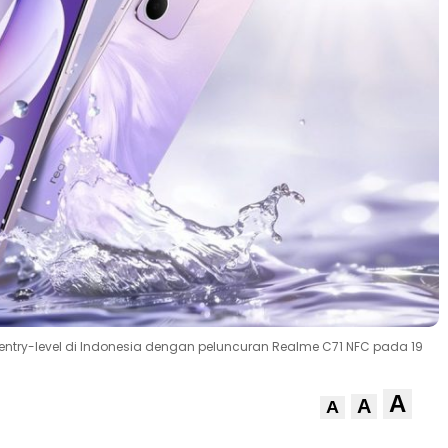
try-level di Indonesia dengan peluncuran Realme C71 NFC pada 19
A
A
A