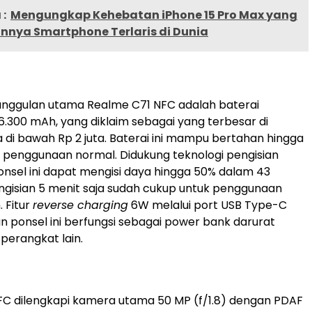
:
Mengungkap Kehebatan iPhone 15 Pro Max yang
nnya Smartphone Terlaris di Dunia
unggulan utama Realme C71 NFC adalah baterai
6.300 mAh, yang diklaim sebagai yang terbesar di
di bawah Rp 2 juta. Baterai ini mampu bertahan hingga
k penggunaan normal. Didukung teknologi pengisian
nsel ini dapat mengisi daya hingga 50% dalam 43
ngisian 5 menit saja sudah cukup untuk penggunaan
. Fitur
reverse charging
6W melalui port USB Type-C
ponsel ini berfungsi sebagai power bank darurat
 perangkat lain.
C dilengkapi kamera utama 50 MP (f/1.8) dengan PDAF