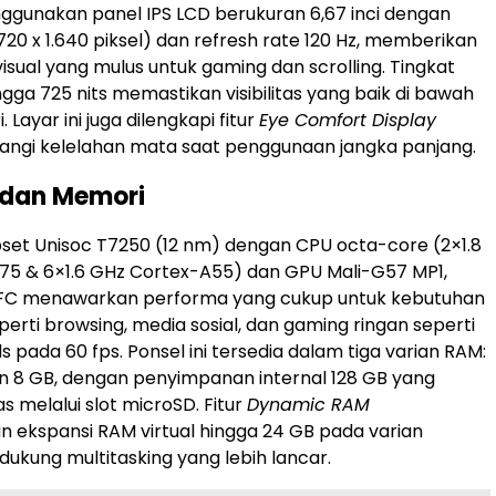
gunakan panel IPS LCD berukuran 6,67 inci dengan
720 x 1.640 piksel) dan refresh rate 120 Hz, memberikan
sual yang mulus untuk gaming dan scrolling. Tingkat
gga 725 nits memastikan visibilitas yang baik di bawah
 Layar ini juga dilengkapi fitur
Eye Comfort Display
angi kelelahan mata saat penggunaan jangka panjang.
 dan Memori
pset Unisoc T7250 (12 nm) dengan CPU octa-core (2×1.8
75 & 6×1.6 GHz Cortex-A55) dan GPU Mali-G57 MP1,
FC menawarkan performa yang cukup untuk kebutuhan
perti browsing, media sosial, dan gaming ringan seperti
 pada 60 fps. Ponsel ini tersedia dalam tiga varian RAM:
an 8 GB, dengan penyimpanan internal 128 GB yang
s melalui slot microSD. Fitur
Dynamic RAM
ekspansi RAM virtual hingga 24 GB pada varian
dukung multitasking yang lebih lancar.