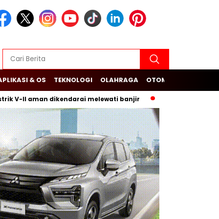
APLIKASI & OS
TEKNOLOGI
OLAHRAGA
OTOMOTIF
I aman dikendarai melewati banjir
Budi Arie Setiadi dan Du