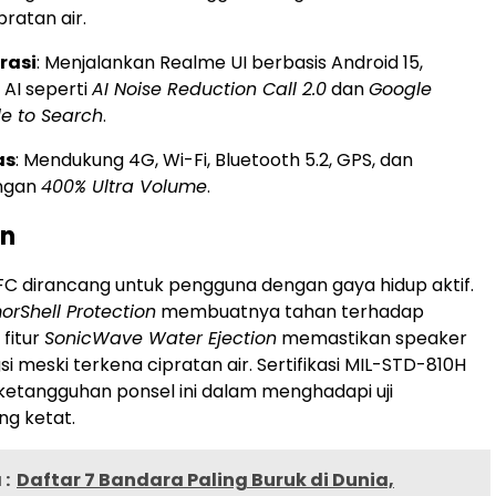
ratan air.
rasi
: Menjalankan Realme UI berbasis Android 15,
 AI seperti
AI Noise Reduction Call 2.0
dan
Google
le to Search
.
as
: Mendukung 4G, Wi-Fi, Bluetooth 5.2, GPS, dan
ngan
400% Ultra Volume
.
an
C dirancang untuk pengguna dengan gaya hidup aktif.
orShell Protection
membuatnya tahan terhadap
 fitur
SonicWave Water Ejection
memastikan speaker
i meski terkena cipratan air. Sertifikasi MIL-STD-810H
etangguhan ponsel ini dalam menghadapi uji
g ketat.
:
Daftar 7 Bandara Paling Buruk di Dunia,