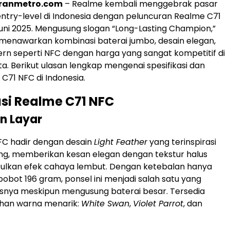
oranmetro.com
– Realme kembali menggebrak pasar
try-level di Indonesia dengan peluncuran Realme C71
uni 2025. Mengusung slogan “Long-Lasting Champion,”
 menawarkan kombinasi baterai jumbo, desain elegan,
ern seperti NFC dengan harga yang sangat kompetitif di
ta. Berikut ulasan lengkap mengenai spesifikasi dan
C71 NFC di Indonesia.
asi Realme C71 NFC
n Layar
FC hadir dengan desain
Light Feather
yang terinspirasi
ung, memberikan kesan elegan dengan tekstur halus
lkan efek cahaya lembut. Dengan ketebalan hanya
obot 196 gram, ponsel ini menjadi salah satu yang
elasnya meskipun mengusung baterai besar. Tersedia
lihan warna menarik:
White Swan
,
Violet Parrot
, dan