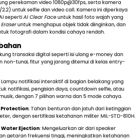
ng perekaman video 1080p@30fps, serta kamera
2.2) untuk selfie dan video call. Kamera ini diperkaya
 AI seperti
AI Clear Face
untuk hasil foto wajah yang
 Eraser
untuk menghapus objek tidak diinginkan, dan
tuk fotografi dalam kondisi cahaya rendah.
mbahan
kung transaksi digital seperti isi ulang e-money dan
on-tunai, fitur yang jarang ditemui di kelas entry-
: Lampu notifikasi interaktif di bagian belakang yang
k notifikasi, pengisian daya, countdown selfie, atau
i musik, dengan 7 pilihan warna dan 5 mode cahaya.
 Protection
: Tahan benturan dan jatuh dari ketinggian
eter, dengan sertifikasi ketahanan militer MIL-STD-810H.
Water Ejection
: Mengeluarkan air dari speaker
 getaran frekuensi tinggi, meningkatkan ketahanan