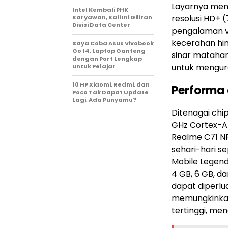
Layarnya meng
Intel Kembali PHK
resolusi HD+ (
Karyawan, Kali Ini Giliran
Divisi Data Center
pengalaman vi
kecerahan hin
Saya Coba Asus Vivobook
Go 14, Laptop Ganteng
sinar matahari.
dengan Port Lengkap
untuk mengur
untuk Pelajar
10 HP Xiaomi, Redmi, dan
Performa
Poco Tak Dapat Update
Lagi, Ada Punyamu?
Ditenagai chi
GHz Cortex-A
Realme C71 N
sehari-hari se
Mobile Legends
4 GB, 6 GB, d
dapat diperlua
memungkinkan 
tertinggi, men