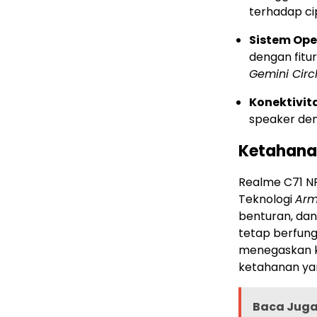
terhadap cip
Sistem Ope
dengan fitur
Gemini Circ
Konektivit
speaker de
Ketahan
Realme C71 NF
Teknologi
Arm
benturan, dan
tetap berfungs
menegaskan k
ketahanan yan
Baca Juga 