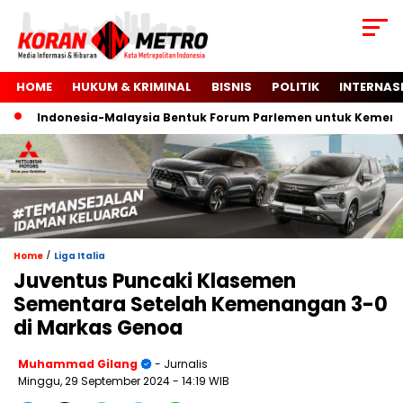
HOME
HUKUM & KRIMINAL
BISNIS
POLITIK
INTERNAS
Indonesia-Malaysia Bentuk Forum Parlemen untuk Kemerdekaa
/
Home
Liga Italia
Juventus Puncaki Klasemen
Sementara Setelah Kemenangan 3-0
di Markas Genoa
Muhammad Gilang
- Jurnalis
Minggu, 29 September 2024
- 14:19 WIB