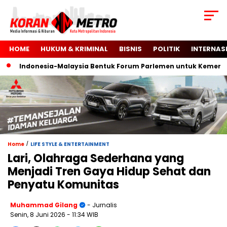
HOME
HUKUM & KRIMINAL
BISNIS
POLITIK
INTERNAS
Indonesia-Malaysia Bentuk Forum Parlemen untuk Kemerdekaan
/
Home
LIFE STYLE & ENTERTAINMENT
Lari, Olahraga Sederhana yang
Menjadi Tren Gaya Hidup Sehat dan
Penyatu Komunitas
Muhammad Gilang
- Jurnalis
Senin, 8 Juni 2026
- 11:34 WIB