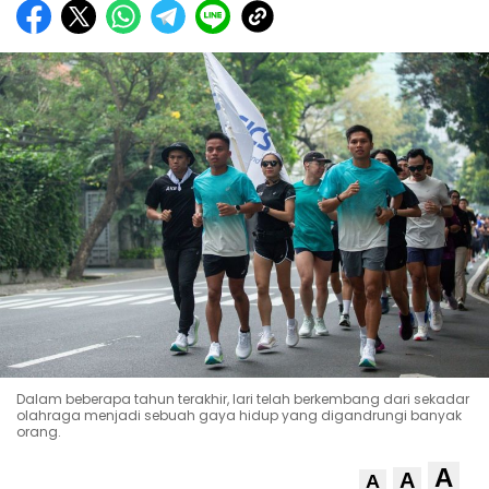
Dalam beberapa tahun terakhir, lari telah berkembang dari sekadar
olahraga menjadi sebuah gaya hidup yang digandrungi banyak
orang.
A
A
A