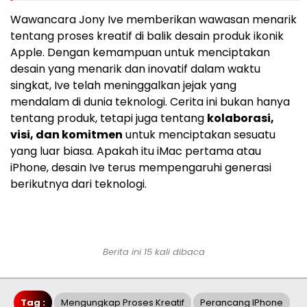
Wawancara Jony Ive memberikan wawasan menarik
tentang proses kreatif di balik desain produk ikonik
Apple. Dengan kemampuan untuk menciptakan
desain yang menarik dan inovatif dalam waktu
singkat, Ive telah meninggalkan jejak yang
mendalam di dunia teknologi. Cerita ini bukan hanya
tentang produk, tetapi juga tentang
kolaborasi,
visi, dan komitmen
untuk menciptakan sesuatu
yang luar biasa. Apakah itu iMac pertama atau
iPhone, desain Ive terus mempengaruhi generasi
berikutnya dari teknologi.
Berita ini 15 kali dibaca
Tag :
Mengungkap Proses Kreatif
Perancang IPhone