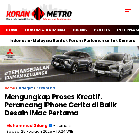
HOME
HUKUM & KRIMINAL
BISNIS
POLITIK
INTERNAS
Indonesia-Malaysia Bentuk Forum Parlemen untuk Kemerdekaan
/
/
Home
Gadget
TEKNOLOGI
Mengungkap Proses Kreatif,
Perancang iPhone Cerita di Balik
Desain iMac Pertama
Muhammad Gilang
- Jurnalis
Selasa, 25 Februari 2025
- 19:24 WIB