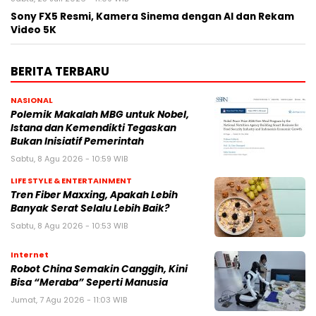
Sony FX5 Resmi, Kamera Sinema dengan AI dan Rekam
Video 5K
BERITA TERBARU
NASIONAL
Polemik Makalah MBG untuk Nobel,
Istana dan Kemendikti Tegaskan
Bukan Inisiatif Pemerintah
Sabtu, 8 Agu 2026 - 10:59 WIB
LIFE STYLE & ENTERTAINMENT
Tren Fiber Maxxing, Apakah Lebih
Banyak Serat Selalu Lebih Baik?
Sabtu, 8 Agu 2026 - 10:53 WIB
Internet
Robot China Semakin Canggih, Kini
Bisa “Meraba” Seperti Manusia
Jumat, 7 Agu 2026 - 11:03 WIB