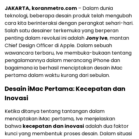
JAKARTA, koranmetro.com
– Dalam dunia
teknologi, beberapa desain produk telah mengubah
cara kita berinteraksi dengan perangkat sehari-hari.
Salah satu desainer terkemuka yang berperan
penting dalam revolusi ini adalah
Jony Ive
, mantan
Chief Design Officer di Apple. Dalam sebuah
wawancara terbaru, Ive membuka-bukaan tentang
pengalamannya dalam merancang iPhone dan
bagaimana ia berhasil menciptakan desain iMac
pertama dalam waktu kurang dari sebulan.
Desain iMac Pertama: Kecepatan dan
Inovasi
Ketika ditanya tentang tantangan dalam
menciptakan iMac pertama, Ive menjelaskan
bahwa
kecepatan dan inovasi
adalah dua faktor
kunci yang membentuk proses desain. Dalam situasi