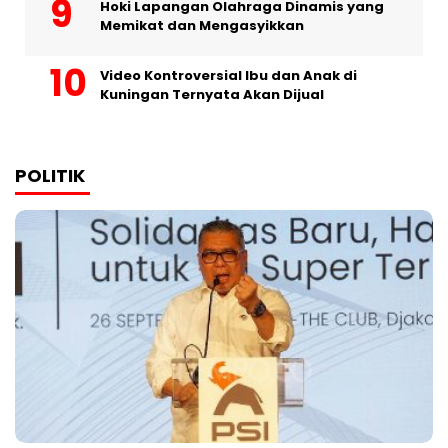
Hoki Lapangan Olahraga Dinamis yang
Memikat dan Mengasyikkan
Video Kontroversial Ibu dan Anak di
Kuningan Ternyata Akan Dijual
POLITIK