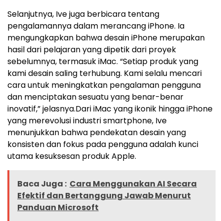
Selanjutnya, Ive juga berbicara tentang
pengalamannya dalam merancang iPhone. Ia
mengungkapkan bahwa desain iPhone merupakan
hasil dari pelajaran yang dipetik dari proyek
sebelumnya, termasuk iMac. “Setiap produk yang
kami desain saling terhubung. Kami selalu mencari
cara untuk meningkatkan pengalaman pengguna
dan menciptakan sesuatu yang benar-benar
inovatif,” jelasnya.
Dari iMac yang ikonik hingga iPhone
yang merevolusi industri smartphone, Ive
menunjukkan bahwa pendekatan desain yang
konsisten dan fokus pada pengguna adalah kunci
utama kesuksesan produk Apple.
Baca Juga :
Cara Menggunakan AI Secara
Efektif dan Bertanggung Jawab Menurut
Panduan Microsoft