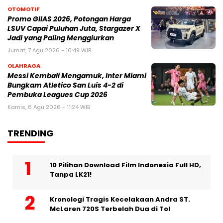
OTOMOTIF
Promo GIIAS 2026, Potongan Harga
LSUV Capai Puluhan Juta, Stargazer X
Jadi yang Paling Menggiurkan
Jumat, 7 Agu 2026 - 10:49 WIB
OLAHRAGA
Messi Kembali Mengamuk, Inter Miami
Bungkam Atletico San Luis 4-2 di
Pembuka Leagues Cup 2026
Kamis, 6 Agu 2026 - 11:24 WIB
TRENDING
10 Pilihan Download Film Indonesia Full HD,
Tanpa LK21!
Kronologi Tragis Kecelakaan Andra ST.
McLaren 720S Terbelah Dua di Tol