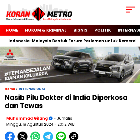
HOME
HUKUM & KRIMINAL
BISNIS
POLITIK
INTERNAS
Indonesia-Malaysia Bentuk Forum Parlemen untuk Kemerdekaan
/
Home
INTERNASIONAL
Nasib Pilu Dokter di India Diperkosa
dan Tewas
Muhammad Gilang
- Jurnalis
Minggu, 18 Agustus 2024
- 20:12 WIB