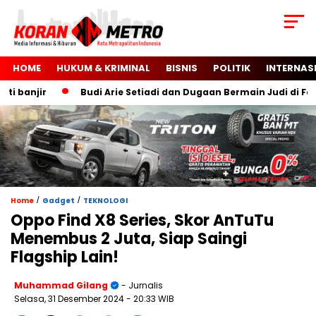
HOME
HUKUM & KRIMINAL
BISNIS
POLITIK
INTERNAS
banjir
Budi Arie Setiadi dan Dugaan Bermain Judi di Faceb
/
/
Home
Gadget
TEKNOLOGI
Oppo Find X8 Series, Skor AnTuTu
Menembus 2 Juta, Siap Saingi
Flagship Lain!
Muhammad Gilang
- Jurnalis
Selasa, 31 Desember 2024
- 20:33 WIB