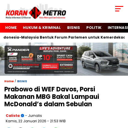
HOME
HUKUM & KRIMINAL
BISNIS
POLITIK
INTERNAS
onesia-Malaysia Bentuk Forum Parlemen untuk Kemerdekaan Pal
/
Home
BISNIS
Prabowo di WEF Davos, Porsi
Makanan MBG Bakal Lampaui
McDonald’s dalam Sebulan
Calista
- Jurnalis
Kamis, 22 Januari 2026
- 21:53 WIB