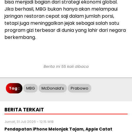
bisa menjadi bagian dari strategi ekonomi global.
Jika berhasil, MBG bukan hanya akan melampaui
jaringan restoran cepat saji dalam jumlah porsi,
tetapi juga meninggalkan jejak sebagai salah satu
program gizi terbesar di dunia yang lahir dari negara
berkembang.
Berita ini 55 kali dibaca
Tag :
MBG
McDonald’s
Prabowo
BERITA TERKAIT
Jumat, 31 Juli 2026 - 12:15 WIB
Pendapatan iPhone Melonjak Tajam, Apple Catat