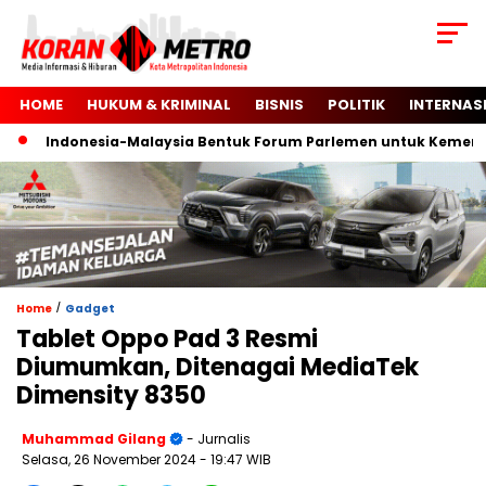
HOME
HUKUM & KRIMINAL
BISNIS
POLITIK
INTERNAS
Indonesia-Malaysia Bentuk Forum Parlemen untuk Kemerdeka
/
Home
Gadget
Tablet Oppo Pad 3 Resmi
Diumumkan, Ditenagai MediaTek
Dimensity 8350
Muhammad Gilang
- Jurnalis
Selasa, 26 November 2024
- 19:47 WIB