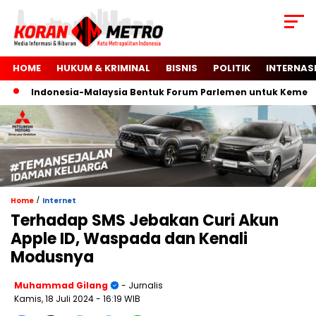
HOME
HUKUM & KRIMINAL
BISNIS
POLITIK
INTERNAS
Indonesia-Malaysia Bentuk Forum Parlemen untuk Kemerdeka
/
Home
Internet
Terhadap SMS Jebakan Curi Akun
Apple ID, Waspada dan Kenali
Modusnya
Muhammad Gilang
- Jurnalis
Kamis, 18 Juli 2024
- 16:19 WIB