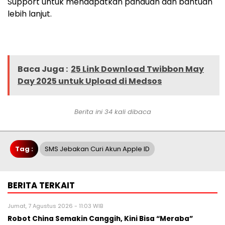
Support untuk mendapatkan panduan dan bantuan
lebih lanjut.
Baca Juga :
25 Link Download Twibbon May
Day 2025 untuk Upload di Medsos
Berita ini 34 kali dibaca
Tag :
SMS Jebakan Curi Akun Apple ID
BERITA TERKAIT
Jumat, 7 Agustus 2026 - 11:03 WIB
Robot China Semakin Canggih, Kini Bisa “Meraba”