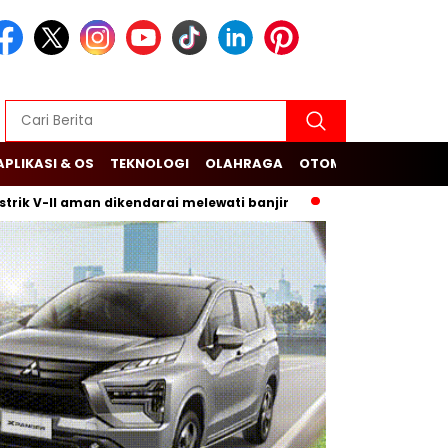
APLIKASI & OS
TEKNOLOGI
OLAHRAGA
OTOMOTIF
II aman dikendarai melewati banjir
Budi Arie Setiadi dan D