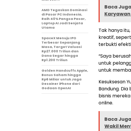
Baca Juga 
AMD Tegaskan Dominasi
Karyawan u
di Pasar PC Indonesia,
Raih 40% Pangsa Pasar,
Laptop AI Jadi Senjata
Utama
Tak hanya itu,
kreatif, seper
SpaceX Menuju IPO
Terbesar Sepanjang
terbukti efek
Masa, Target Valuasi
Rp27.000 Triliun dan
“Saya berusah
Dana Segar hingga
Rp1.200 Triliun
untuk pelangga
untuk memban
Golden Handcuffs Apple,
Bonus Saham hingga
Rp6 Miliar untuk Jaga
Kesuksesan Yul
Desainer iPhone dari
Bandung. Dia 
Godaan OpenAI
bisnis mereka
online.
Baca Juga 
Wakil Ment