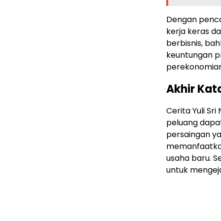
Dengan pencap
kerja keras d
berbisnis, ba
keuntungan pr
perekonomian 
Akhir Kat
Cerita Yuli S
peluang dapat 
persaingan y
memanfaatkan 
usaha baru. S
untuk mengeja