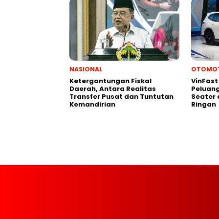
NASIONAL
OTOMOT
Ketergantungan Fiskal
VinFast 
Daerah, Antara Realitas
Peluang
Transfer Pusat dan Tuntutan
Seater
Kemandirian
Ringan