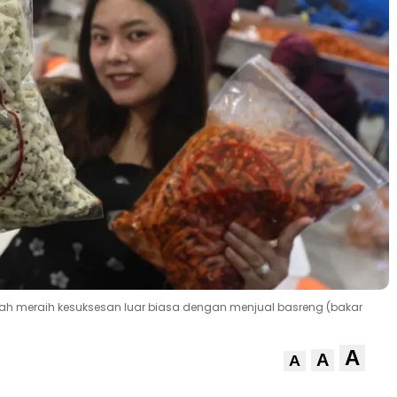
telah meraih kesuksesan luar biasa dengan menjual basreng (bakar
A
A
A