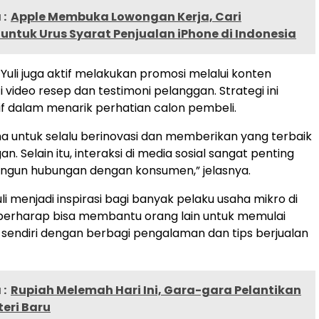
:
Apple Membuka Lowongan Kerja, Cari
ntuk Urus Syarat Penjualan iPhone di Indonesia
 Yuli juga aktif melakukan promosi melalui konten
ti video resep dan testimoni pelanggan. Strategi ini
tif dalam menarik perhatian calon pembeli.
a untuk selalu berinovasi dan memberikan yang terbaik
n. Selain itu, interaksi di media sosial sangat penting
gun hubungan dengan konsumen,” jelasnya.
i menjadi inspirasi bagi banyak pelaku usaha mikro di
berharap bisa membantu orang lain untuk memulai
 sendiri dengan berbagi pengalaman dan tips berjualan
:
Rupiah Melemah Hari Ini, Gara-gara Pelantikan
eri Baru