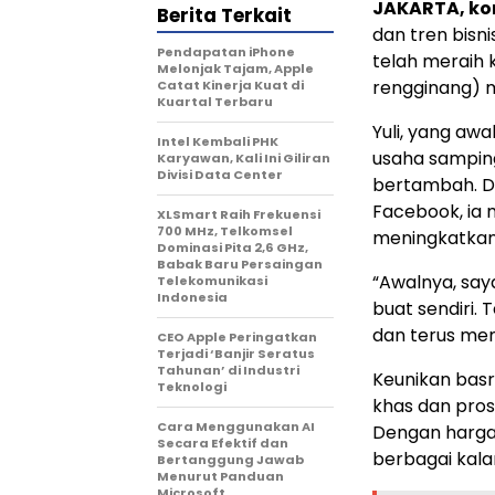
JAKARTA, k
Berita Terkait
dan tren bisni
Pendapatan iPhone
telah meraih 
Melonjak Tajam, Apple
rengginang) me
Catat Kinerja Kuat di
Kuartal Terbaru
Yuli, yang a
Intel Kembali PHK
usaha samping
Karyawan, Kali Ini Giliran
Divisi Data Center
bertambah. D
Facebook, ia
XLSmart Raih Frekuensi
700 MHz, Telkomsel
meningkatkan 
Dominasi Pita 2,6 GHz,
Babak Baru Persaingan
“Awalnya, say
Telekomunikasi
Indonesia
buat sendiri. 
dan terus mem
CEO Apple Peringatkan
Terjadi ‘Banjir Seratus
Tahunan’ di Industri
Keunikan basr
Teknologi
khas dan pro
Cara Menggunakan AI
Dengan harga 
Secara Efektif dan
berbagai kala
Bertanggung Jawab
Menurut Panduan
Microsoft