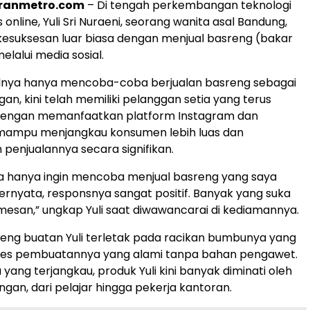
oranmetro.com
– Di tengah perkembangan teknologi
s online, Yuli Sri Nuraeni, seorang wanita asal Bandung,
kesuksesan luar biasa dengan menjual basreng (bakar
lalui media sosial.
walnya hanya mencoba-coba berjualan basreng sebagai
an, kini telah memiliki pelanggan setia yang terus
engan memanfaatkan platform Instagram dan
 mampu menjangkau konsumen lebih luas dan
penjualannya secara signifikan.
a hanya ingin mencoba menjual basreng yang saya
Ternyata, responsnya sangat positif. Banyak yang suka
esan,” ungkap Yuli saat diwawancarai di kediamannya.
eng buatan Yuli terletak pada racikan bumbunya yang
ses pembuatannya yang alami tanpa bahan pengawet.
yang terjangkau, produk Yuli kini banyak diminati oleh
ngan, dari pelajar hingga pekerja kantoran.