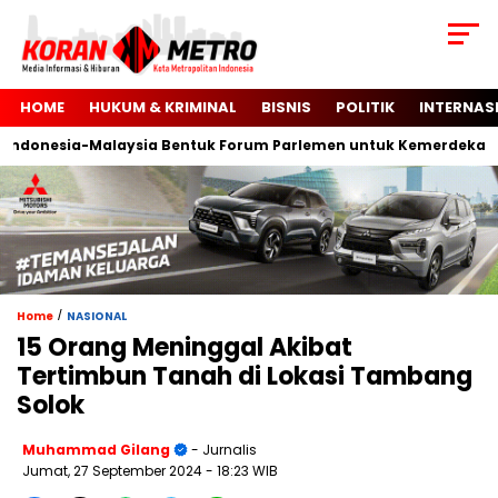
HOME
HUKUM & KRIMINAL
BISNIS
POLITIK
INTERNAS
onesia-Malaysia Bentuk Forum Parlemen untuk Kemerdekaan Pal
/
Home
NASIONAL
15 Orang Meninggal Akibat
Tertimbun Tanah di Lokasi Tambang
Solok
Muhammad Gilang
- Jurnalis
Jumat, 27 September 2024
- 18:23 WIB