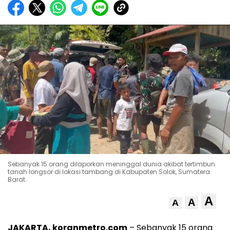
Sebanyak 15 orang dilaporkan meninggal dunia akibat tertimbun
tanah longsor di lokasi tambang di Kabupaten Solok, Sumatera
Barat.
A
A
A
JAKARTA, koranmetro.com
– Sebanyak 15 orang