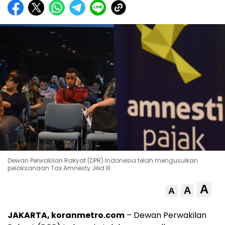
Dewan Perwakilan Rakyat (DPR) Indonesia telah mengusulkan
pelaksanaan Tax Amnesty Jilid III
A
A
A
JAKARTA, koranmetro.com
– Dewan Perwakilan