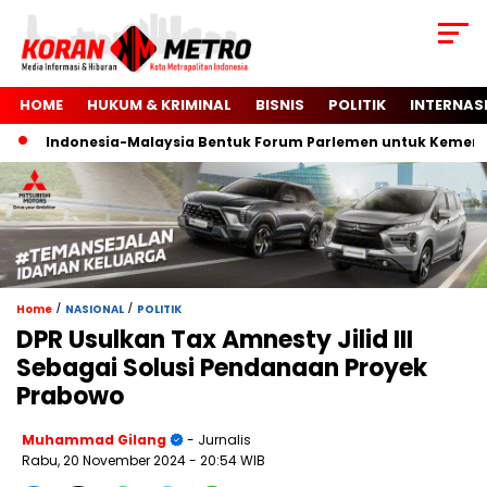
HOME
HUKUM & KRIMINAL
BISNIS
POLITIK
INTERNAS
Indonesia-Malaysia Bentuk Forum Parlemen untuk Kemerdeka
/
/
Home
NASIONAL
POLITIK
DPR Usulkan Tax Amnesty Jilid III
Sebagai Solusi Pendanaan Proyek
Prabowo
Muhammad Gilang
- Jurnalis
Rabu, 20 November 2024
- 20:54 WIB