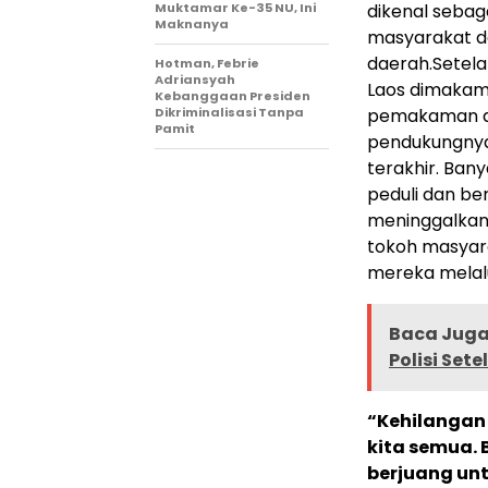
Muktamar Ke-35 NU, Ini
dikenal sebag
Maknanya
masyarakat da
daerah.
Setela
Hotman, Febrie
Adriansyah
Laos dimakamk
Kebanggaan Presiden
Dikriminalisasi Tanpa
pemakaman dih
Pamit
pendukungny
terakhir. Ba
peduli dan be
meninggalkan 
tokoh masyara
mereka melalu
Baca Juga 
Polisi Set
“Kehilangan
kita semua. 
berjuang unt