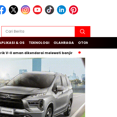
APLIKASI & OS
TEKNOLOGI
OLAHRAGA
OTOMOTIF
I aman dikendarai melewati banjir
Budi Arie Setiadi dan Du