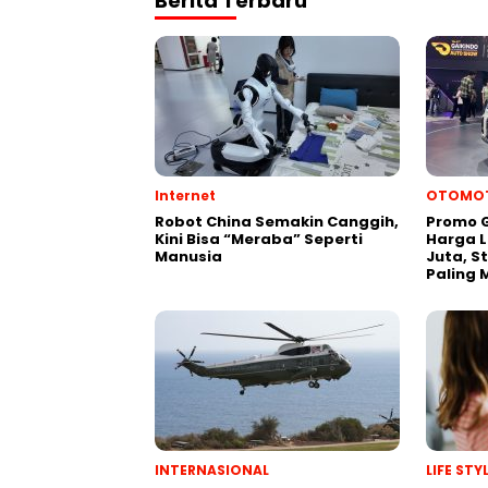
Berita Terbaru
Internet
OTOMOT
Robot China Semakin Canggih,
Promo G
Kini Bisa “Meraba” Seperti
Harga L
Manusia
Juta, S
Paling 
INTERNASIONAL
LIFE ST