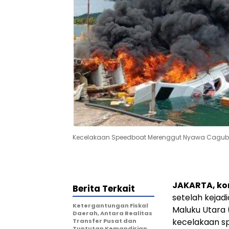
Kecelakaan Speedboat Merenggut Nyawa Cagub 
JAKARTA, k
Berita Terkait
setelah kejad
Ketergantungan Fiskal
Maluku Utara 
Daerah, Antara Realitas
kecelakaan sp
Transfer Pusat dan
Tuntutan Kemandirian