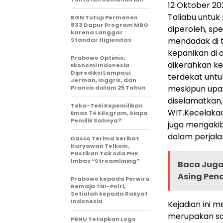
12 Oktober 20
Taliabu untu
BGN Tutup Permanen
833 Dapur Program MBG
diperoleh, s
karena Langgar
mendadak di 
Standar Higienitas
kepanikan di
Prabowo Optimis,
dikerahkan ke 
Ekonomi Indonesia
Diprediksi Lampaui
terdekat unt
Jerman, Inggris, dan
meskipun upay
Prancis dalam 25 Tahun
diselamatkan,
Teka-Teki Kepemilikan
WIT.
Kecelakaa
Emas 74 Kilogram, Siapa
Pemilik Sahnya?
juga mengaki
dalam perjala
Dasco Terima Serikat
Karyawan Telkom,
Pastikan Tak Ada PHK
Imbas “Streamlining”
Baca Juga 
Asing Pen
Prabowo kepada Perwira
Remaja TNI-Polri,
Setialah kepada Rakyat
Indonesia
Kejadian ini 
merupakan sal
PBNU Tetapkan Logo