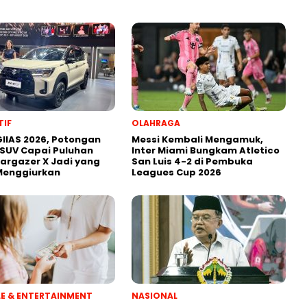
IF
OLAHRAGA
IIAS 2026, Potongan
Messi Kembali Mengamuk,
SUV Capai Puluhan
Inter Miami Bungkam Atletico
targazer X Jadi yang
San Luis 4-2 di Pembuka
Menggiurkan
Leagues Cup 2026
YLE & ENTERTAINMENT
NASIONAL