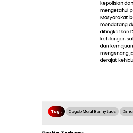
kepolisian da
mengetahui pe
Masyarakat be
mendatang da
ditingkatkan.
D
kehilangan s
dan kemajuan.
mengenang ja
derajat kehid
Tag :
Cagub Malut Benny Laos
Dima