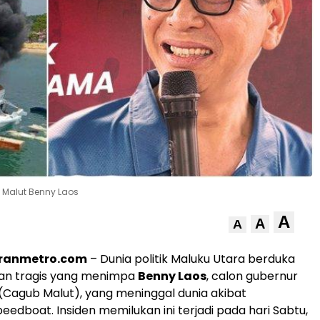
Malut Benny Laos
A
A
A
oranmetro.com
– Dunia politik Maluku Utara berduka
ian tragis yang menimpa
Benny Laos
, calon gubernur
(Cagub Malut), yang meninggal dunia akibat
eedboat. Insiden memilukan ini terjadi pada hari Sabtu,