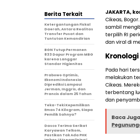
JAKARTA, k
Berita Terkait
Cikeas, Bogor
Ketergantungan Fiskal
sambil mengi
Daerah, Antara Realitas
terpilih RI pe
Transfer Pusat dan
Tuntutan Kemandirian
dan viral di me
BGN Tutup Permanen
Kronologi
833 Dapur Program MBG
karena Langgar
Standar Higienitas
Pada hari ter
Prabowo Optimis,
melakukan ter
Ekonomi Indonesia
Cikeas. Mere
Diprediksi Lampaui
Jerman, Inggris, dan
terbentang lua
Prancis dalam 25 Tahun
dan penyambu
Teka-Teki Kepemilikan
Emas 74 Kilogram, Siapa
Pemilik Sahnya?
Baca Juga 
Pegunung
Dasco Terima Serikat
Karyawan Telkom,
Pastikan Tak Ada PHK
Imbas “Streamlining”