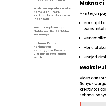
Makna di 
Prabowo kepada Perwira
Remaja TNI-Polri,
Aksi terjun p
Setialah kepada Rakyat
Indonesia
Menunjukka
PBNU Tetapkan Logo
pemerintah
Muktamar Ke-35 NU, Ini
Maknanya
Menampilkan
Hotman, Febrie
Adriansyah
Menciptaka
Kebanggaan Presiden
Dikriminalisasi Tanpa
Menjadi si
Pamit
Reaksi Pu
Video dan foto
Banyak wargan
kreativitas da
sebagai penya