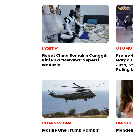
Internet
OTOMOT
Robot China Semakin Canggih,
Promo G
Kini Bisa “Meraba” Seperti
Harga L
Manusia
Juta, S
Paling 
INTERNASIONAL
LIFE ST
Marine One Trump Hampir
Mengen