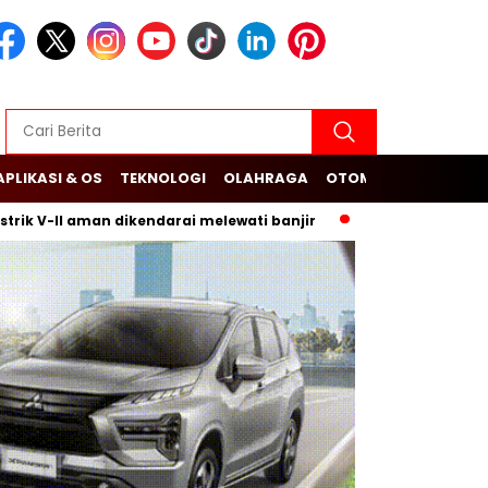
APLIKASI & OS
TEKNOLOGI
OLAHRAGA
OTOMOTIF
-II aman dikendarai melewati banjir
Budi Arie Setiadi dan 