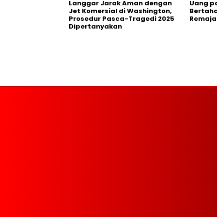
Langgar Jarak Aman dengan
Uang p
Jet Komersial di Washington,
Bertaha
Prosedur Pasca-Tragedi 2025
Remaja
Dipertanyakan