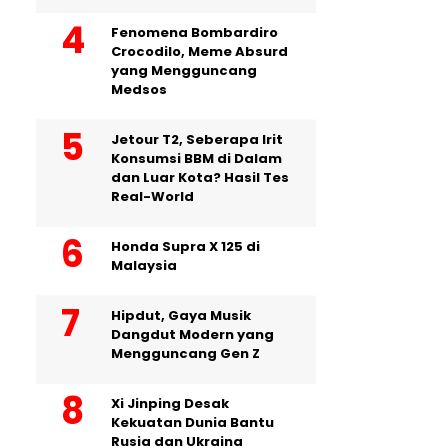
Fenomena Bombardiro
Crocodilo, Meme Absurd
yang Mengguncang
Medsos
Jetour T2, Seberapa Irit
Konsumsi BBM di Dalam
dan Luar Kota? Hasil Tes
Real-World
Honda Supra X 125 di
Malaysia
Hipdut, Gaya Musik
Dangdut Modern yang
Mengguncang Gen Z
Xi Jinping Desak
Kekuatan Dunia Bantu
Rusia dan Ukraina