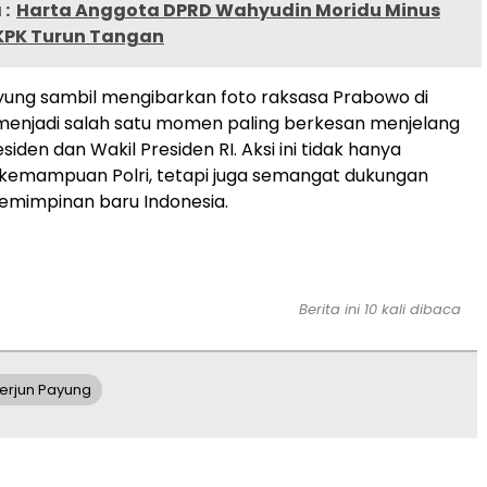
:
Harta Anggota DPRD Wahyudin Moridu Minus
 KPK Turun Tangan
ayung sambil mengibarkan foto raksasa Prabowo di
 menjadi salah satu momen paling berkesan menjelang
siden dan Wakil Presiden RI. Aksi ini tidak hanya
kemampuan Polri, tetapi juga semangat dukungan
emimpinan baru Indonesia.
Berita ini 10 kali dibaca
 Terjun Payung