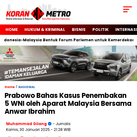
HOME
HUKUM & KRIMINAL
BISNIS
POLITIK
INTERNAS
nesia-Malaysia Bentuk Forum Parlemen untuk Kemerdekaan Pale
/
Home
NASIONAL
Prabowo Bahas Kasus Penembakan
5 WNI oleh Aparat Malaysia Bersama
Anwar Ibrahim
Muhammad Gilang
- Jurnalis
Kamis, 30 Januari 2025
- 21:28 WIB