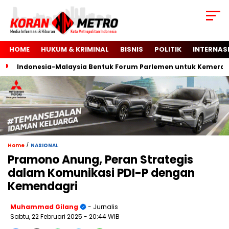
HOME
HUKUM & KRIMINAL
BISNIS
POLITIK
INTERNAS
Indonesia-Malaysia Bentuk Forum Parlemen untuk Kemerdekaa
/
Home
NASIONAL
Pramono Anung, Peran Strategis
dalam Komunikasi PDI-P dengan
Kemendagri
Muhammad Gilang
- Jurnalis
Sabtu, 22 Februari 2025
- 20:44 WIB