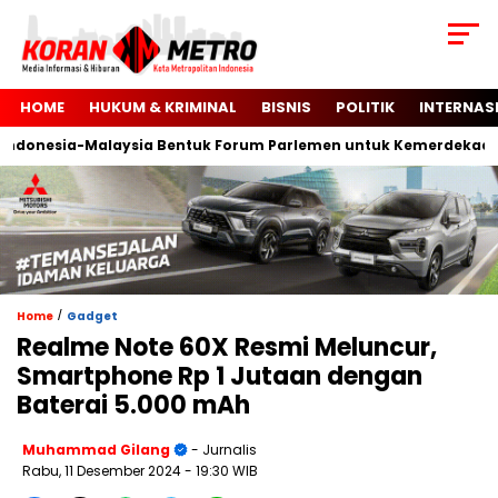
HOME
HUKUM & KRIMINAL
BISNIS
POLITIK
INTERNAS
donesia-Malaysia Bentuk Forum Parlemen untuk Kemerdekaan Pa
/
Home
Gadget
Realme Note 60X Resmi Meluncur,
Smartphone Rp 1 Jutaan dengan
Baterai 5.000 mAh
Muhammad Gilang
- Jurnalis
Rabu, 11 Desember 2024
- 19:30 WIB