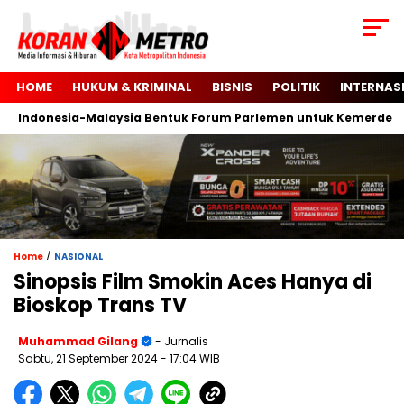
HOME
HUKUM & KRIMINAL
BISNIS
POLITIK
INTERNAS
Indonesia-Malaysia Bentuk Forum Parlemen untuk Kemerdekaan 
/
Home
NASIONAL
Sinopsis Film Smokin Aces Hanya di
Bioskop Trans TV
Muhammad Gilang
- Jurnalis
Sabtu, 21 September 2024
- 17:04 WIB