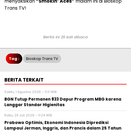
menyaksikan
“Smokin’ Aces”
malam ini di Bioskop
Trans TV!
Berita ini 26 kali dibaca
Tag :
Bioskop Trans TV
BERITA TERKAIT
Sabtu, 1 Agustus 2026 - 11:11 WIB
BGN Tutup Permanen 833 Dapur Program MBG karena
Langgar Standar Higienitas
Rabu, 29 Juli 2026 - 11:24 WIB
Prabowo Optimis, Ekonomi Indonesia Diprediksi
Lampaui Jerman, Inggris, dan Prancis dalam 25 Tahun