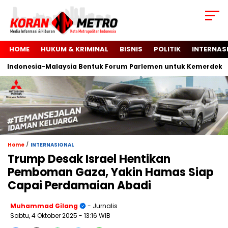
HOME
HUKUM & KRIMINAL
BISNIS
POLITIK
INTERNAS
donesia-Malaysia Bentuk Forum Parlemen untuk Kemerdekaan Pa
/
Home
INTERNASIONAL
Trump Desak Israel Hentikan
Pemboman Gaza, Yakin Hamas Siap
Capai Perdamaian Abadi
Muhammad Gilang
- Jurnalis
Sabtu, 4 Oktober 2025
- 13:16 WIB