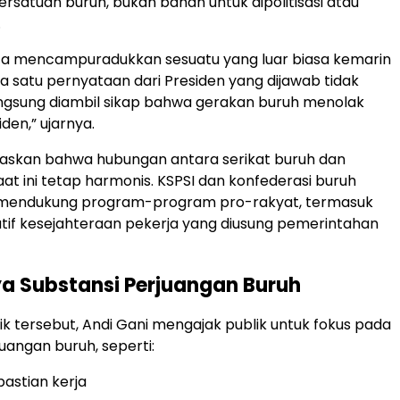
atuan buruh, bukan bahan untuk dipolitisasi atau
.
ita mencampuradukkan sesuatu yang luar biasa kemarin
da satu pernyataan dari Presiden yang dijawab tidak
angsung diambil sikap bahwa gerakan buruh menolak
den,” ujarnya.
gaskan bahwa hubungan antara serikat buruh dan
at ini tetap harmonis. KSPSI dan konfederasi buruh
s mendukung program-program pro-rakyat, termasuk
iatif kesejahteraan pekerja yang diusung pemerintahan
a Substansi Perjuangan Buruh
mik tersebut, Andi Gani mengajak publik untuk fokus pada
uangan buruh, seperti:
astian kerja