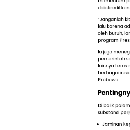
momentum pers
didiskreditkan
“Janganlah k
lalu karena a
oleh buruh, l
program Presi
Ia juga mene
pemerintah sa
lainnya teru
berbagai inis
Prabowo.
Pentingny
Di balik pole
substansi perj
Jaminan kep