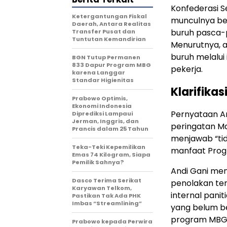
Konfederasi S
Ketergantungan Fiskal
munculnya ber
Daerah, Antara Realitas
buruh pasca-p
Transfer Pusat dan
Tuntutan Kemandirian
Menurutnya, a
buruh melalui 
BGN Tutup Permanen
833 Dapur Program MBG
pekerja.
karena Langgar
Standar Higienitas
Klarifikas
Prabowo Optimis,
Ekonomi Indonesia
Pernyataan An
Diprediksi Lampaui
Jerman, Inggris, dan
peringatan Ma
Prancis dalam 25 Tahun
menjawab “ti
Teka-Teki Kepemilikan
manfaat Progr
Emas 74 Kilogram, Siapa
Pemilik Sahnya?
Andi Gani me
Dasco Terima Serikat
penolakan ter
Karyawan Telkom,
internal panit
Pastikan Tak Ada PHK
Imbas “Streamlining”
yang belum be
program MBG d
Prabowo kepada Perwira