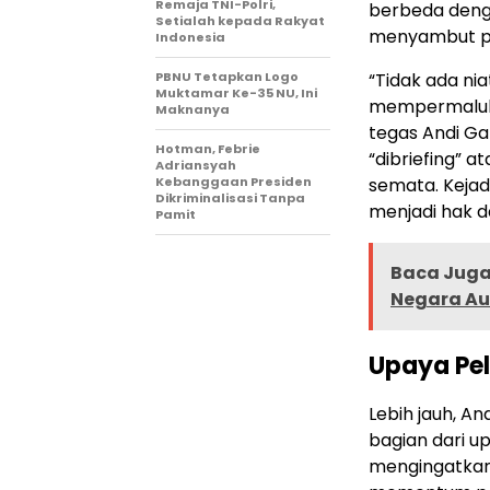
Remaja TNI-Polri,
berbeda denga
Setialah kepada Rakyat
menyambut pos
Indonesia
PBNU Tetapkan Logo
“Tidak ada nia
Muktamar Ke-35 NU, Ini
mempermaluka
Maknanya
tegas Andi Ga
Hotman, Febrie
“dibriefing” 
Adriansyah
Kebanggaan Presiden
semata. Keja
Dikriminalisasi Tanpa
menjadi hak d
Pamit
Baca Juga 
Negara Au
Upaya Pe
Lebih jauh, A
bagian dari u
mengingatkan