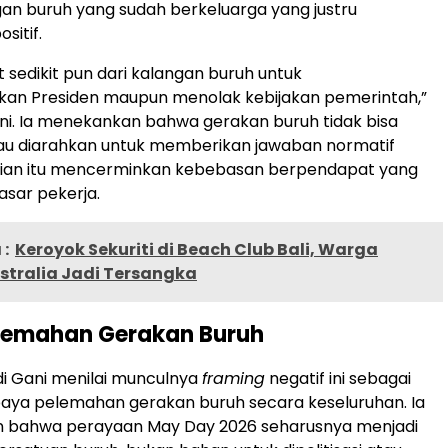
n buruh yang sudah berkeluarga yang justru
itif.
t sedikit pun dari kalangan buruh untuk
n Presiden maupun menolak kebijakan pemerintah,”
ni. Ia menekankan bahwa gerakan buruh tidak bisa
atau diarahkan untuk memberikan jawaban normatif
dian itu mencerminkan kebebasan berpendapat yang
asar pekerja.
:
Keroyok Sekuriti di Beach Club Bali, Warga
stralia Jadi Tersangka
lemahan Gerakan Buruh
ndi Gani menilai munculnya
framing
negatif ini sebagai
paya pelemahan gerakan buruh secara keseluruhan. Ia
 bahwa perayaan May Day 2026 seharusnya menjadi