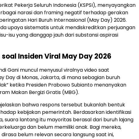
erikat Pekerja Seluruh Indonesia (KSPSI), menyayangkan
bagai narasi dan framing negatif terhadap gerakan
eringatan Hari Buruh Internasional (May Day) 2026.
da upaya sistematis untuk mendiskreditkan perjuangan
isu-isu yang dianggap jauh dari substansi aspirasi
i soal Insiden Viral May Day 2026
di Gani muncul menyusul viralnya video saat
y Day di Monas, Jakarta, di mana sebagian buruh
dak” ketika Presiden Prabowo Subianto menanyakan
am Makan Bergizi Gratis (MBG).
njelaskan bahwa respons tersebut bukanlah bentuk
hadap kebijakan pemerintah. Berdasarkan identifikasi
ia, suara lantang itu mayoritas berasal dari buruh lajang
rkeluarga dan belum memiliki anak. Bagi mereka,
irasa belum relevan secara langsung saat ini,