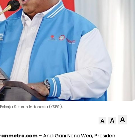
Pekerja Seluruh Indonesia (KSPSI),
A
A
A
oranmetro.com
– Andi Gani Nena Wea, Presiden