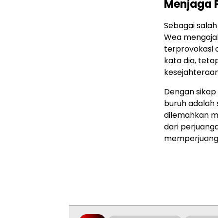
Menjaga 
Sebagai salah
Wea mengajak
terprovokasi 
kata dia, tet
kesejahteraa
Dengan sikap 
buruh adalah 
dilemahkan m
dari perjuang
memperjuangk