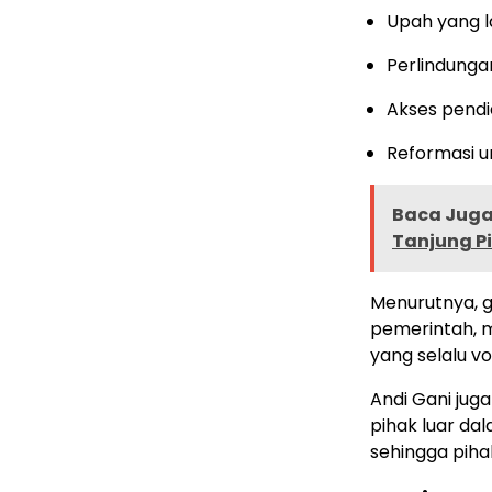
Upah yang 
Perlindunga
Akses pendi
Reformasi u
Baca Juga 
Tanjung P
Menurutnya, 
pemerintah, 
yang selalu v
Andi Gani ju
pihak luar da
sehingga piha