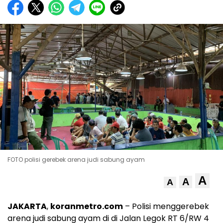
FOTO polisi gerebek arena judi sabung ayam
A
A
A
JAKARTA
,
koranmetro.com
– Polisi menggerebek
arena judi sabung ayam di di Jalan Legok RT 6/RW 4