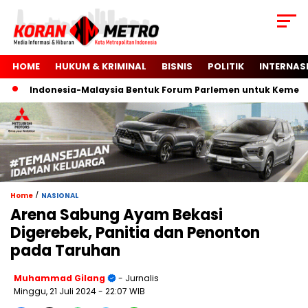
HOME
HUKUM & KRIMINAL
BISNIS
POLITIK
INTERNAS
Indonesia-Malaysia Bentuk Forum Parlemen untuk Kemerdeka
/
Home
NASIONAL
Arena Sabung Ayam Bekasi
Digerebek, Panitia dan Penonton
pada Taruhan
Muhammad Gilang
- Jurnalis
Minggu, 21 Juli 2024
- 22:07 WIB