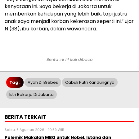
kenyataan ini. Saya bekerja di Jakarta untuk
memberikan kehidupan yang lebih baik, tapi justru
anak saya menjadi korban kekerasan seperti ini,” ujar
N (38), ibu korban, dalam wawancara.
Berita ini 14 kali dibaca
Tag :
Ayah Di Brebes
Cabuli Putri Kandungnya
Istri Bekerja Di Jakarta
BERITA TERKAIT
Sabtu, 8 Agustus 2026 - 10:59 WIB
Polemik Makalah MBG untuk Nobel, Istana dan