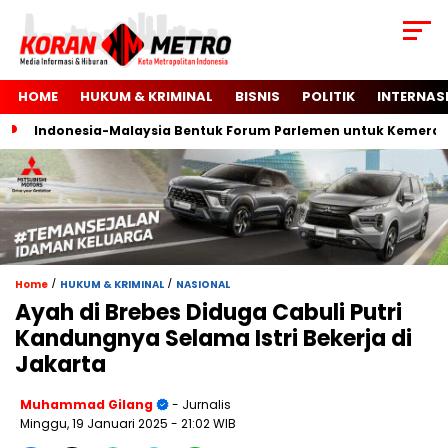
HOME
HUKUM & KRIMINAL
BISNIS
POLITIK
INTERNAS
Indonesia-Malaysia Bentuk Forum Parlemen untuk Kemerdekaan
/
/
Home
HUKUM & KRIMINAL
NASIONAL
Ayah di Brebes Diduga Cabuli Putri
Kandungnya Selama Istri Bekerja di
Jakarta
Muhammad Gilang
- Jurnalis
Minggu, 19 Januari 2025
- 21:02 WIB