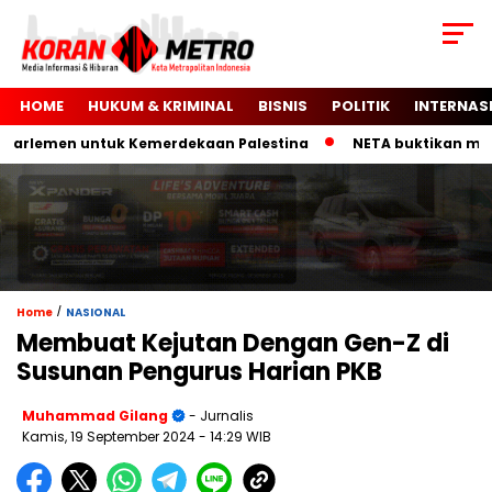
HOME
HUKUM & KRIMINAL
BISNIS
POLITIK
INTERNAS
rlemen untuk Kemerdekaan Palestina
NETA buktikan mobil li
/
Home
NASIONAL
Membuat Kejutan Dengan Gen-Z di
Susunan Pengurus Harian PKB
Muhammad Gilang
- Jurnalis
Kamis, 19 September 2024
- 14:29 WIB