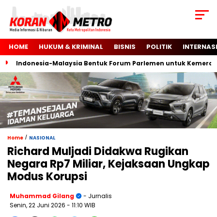
HOME
HUKUM & KRIMINAL
BISNIS
POLITIK
INTERNAS
Indonesia-Malaysia Bentuk Forum Parlemen untuk Kemerdekaan
/
Home
NASIONAL
Richard Muljadi Didakwa Rugikan
Negara Rp7 Miliar, Kejaksaan Ungkap
Modus Korupsi
Muhammad Gilang
- Jurnalis
Senin, 22 Juni 2026
- 11:10 WIB