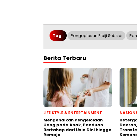
Tag :
Pengoplosan Elpiji Subsidi
Pen
Berita Terbaru
LIFE STYLE & ENTERTAINMENT
NASION
Mengenalkan Pengelolaan
Keterga
Uang pada Anak, Panduan
Daerah,
Bertahap dari Usia Dini hingga
Transfe
Remaja
Kemand