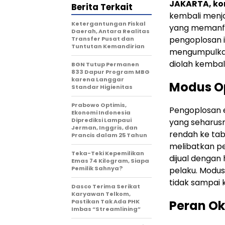
JAKARTA, k
Berita Terkait
kembali menja
Ketergantungan Fiskal
yang memanfaa
Daerah, Antara Realitas
pengoplosan i
Transfer Pusat dan
Tuntutan Kemandirian
mengumpulkan 
diolah kembali
BGN Tutup Permanen
833 Dapur Program MBG
karena Langgar
Modus O
Standar Higienitas
Prabowo Optimis,
Pengoplosan e
Ekonomi Indonesia
Diprediksi Lampaui
yang seharus
Jerman, Inggris, dan
rendah ke tabu
Prancis dalam 25 Tahun
melibatkan pe
Teka-Teki Kepemilikan
dijual dengan
Emas 74 Kilogram, Siapa
Pemilik Sahnya?
pelaku. Modus
tidak sampai 
Dasco Terima Serikat
Karyawan Telkom,
Pastikan Tak Ada PHK
Peran O
Imbas “Streamlining”