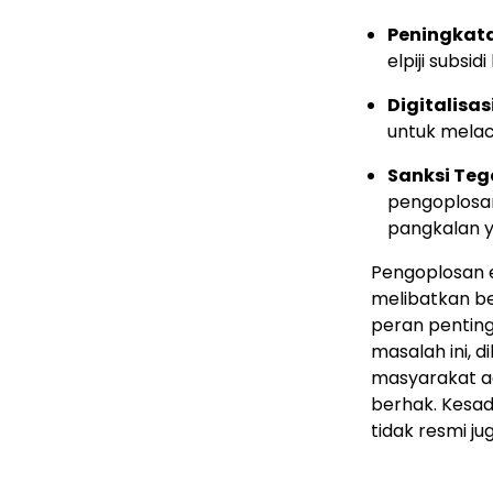
Peningkat
elpiji subsi
Digitalisasi
untuk melaca
Sanksi Teg
pengoplosan
pangkalan y
Pengoplosan e
melibatkan b
peran pentin
masalah ini, 
masyarakat ag
berhak. Kesad
tidak resmi j