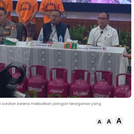
di sorotan karena melibatkan jaringan terorganisir yang
A
A
A