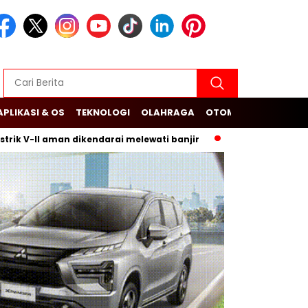
APLIKASI & OS
TEKNOLOGI
OLAHRAGA
OTOMOTIF
I aman dikendarai melewati banjir
Budi Arie Setiadi dan Du