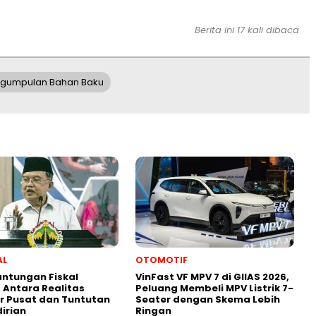
Berita ini 17 kali dibaca
gumpulan Bahan Baku
AL
OTOMOTIF
ntungan Fiskal
VinFast VF MPV 7 di GIIAS 2026,
 Antara Realitas
Peluang Membeli MPV Listrik 7-
r Pusat dan Tuntutan
Seater dengan Skema Lebih
irian
Ringan