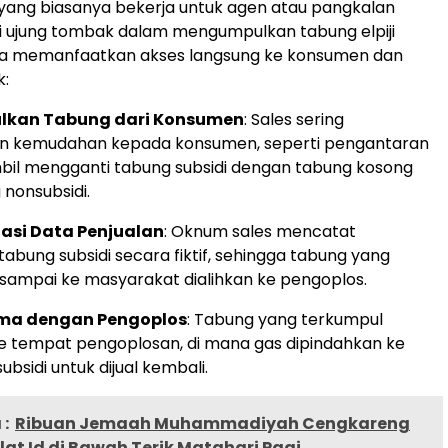
yang biasanya bekerja untuk agen atau pangkalan
i ujung tombak dalam mengumpulkan tabung elpiji
eka memanfaatkan akses langsung ke konsumen dan
k:
kan Tabung dari Konsumen
: Sales sering
 kemudahan kepada konsumen, seperti pengantaran
bil mengganti tabung subsidi dengan tabung kosong
 nonsubsidi.
asi Data Penjualan
: Oknum sales mencatat
abung subsidi secara fiktif, sehingga tabung yang
sampai ke masyarakat dialihkan ke pengoplos.
ama dengan Pengoplos
: Tabung yang terkumpul
ke tempat pengoplosan, di mana gas dipindahkan ke
bsidi untuk dijual kembali.
:
Ribuan Jemaah Muhammadiyah Cengkareng
lat Id di Bawah Terik Matahari Pagi