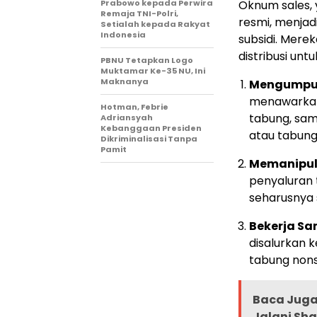
Prabowo kepada Perwira
Oknum sales, 
Remaja TNI-Polri,
resmi, menjad
Setialah kepada Rakyat
Indonesia
subsidi. Mer
distribusi untu
PBNU Tetapkan Logo
Muktamar Ke-35 NU, Ini
Maknanya
Mengumpul
menawarkan
Hotman, Febrie
tabung, sam
Adriansyah
Kebanggaan Presiden
atau tabung
Dikriminalisasi Tanpa
Pamit
Memanipul
penyaluran t
seharusnya 
Bekerja S
disalurkan 
tabung nonsu
Baca Juga 
Jalani Sha