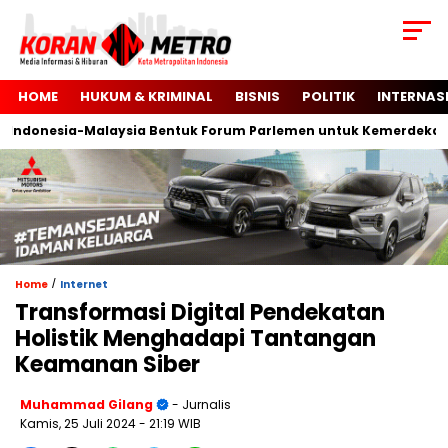
HOME
HUKUM & KRIMINAL
BISNIS
POLITIK
INTERNAS
donesia-Malaysia Bentuk Forum Parlemen untuk Kemerdekaan Pa
/
Home
Internet
Transformasi Digital Pendekatan
Holistik Menghadapi Tantangan
Keamanan Siber
Muhammad Gilang
- Jurnalis
Kamis, 25 Juli 2024
- 21:19 WIB