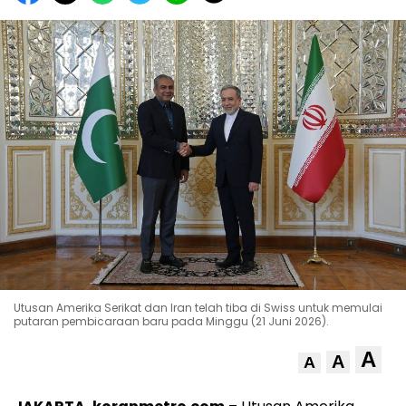
Utusan Amerika Serikat dan Iran telah tiba di Swiss untuk memulai
putaran pembicaraan baru pada Minggu (21 Juni 2026).
A
A
A