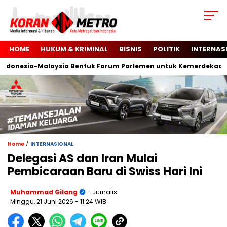
HOME
HUKUM & KRIMINAL
BISNIS
POLITIK
INTERNAS
onesia-Malaysia Bentuk Forum Parlemen untuk Kemerdekaan Pal
/
Home
INTERNASIONAL
Delegasi AS dan Iran Mulai
Pembicaraan Baru di Swiss Hari Ini
Muhammad Gilang
- Jurnalis
Minggu, 21 Juni 2026
- 11:24 WIB