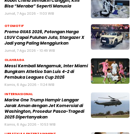
Robot China Semakin Canggih, Kini
Bisa “Meraba” Seperti Manusia
Jumat, 7 Agu 2026 - 11:03 WIB
OTOMOTIF
Promo GIIAS 2026, Potongan Harga
LSUV Capai Puluhan Juta, Stargazer X
Jadi yang Paling Menggiurkan
Jumat, 7 Agu 2026 - 10:49 WIB
OLAHRAGA
Messi Kembali Mengamuk, Inter Miami
Bungkam Atletico San Luis 4-2 di
Pembuka Leagues Cup 2026
Kamis, 6 Agu 2026 - 11:24 WIB
INTERNASIONAL
Marine One Trump Hampir Langgar
Jarak Aman dengan Jet Komersial di
Washington, Prosedur Pasca-Tragedi
2025 Dipertanyakan
Kamis, 6 Agu 2026 - 10:53 WIB
LIFE STYLE & ENTERTAINMENT