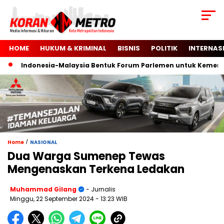
HOME
HUKUM & KRIMINAL
BISNIS
POLITIK
INTERNAS
Indonesia-Malaysia Bentuk Forum Parlemen untuk Kemerdeka
/
Home
NASIONAL
Dua Warga Sumenep Tewas
Mengenaskan Terkena Ledakan
Muhammad Gilang
- Jurnalis
Minggu, 22 September 2024
- 13:23 WIB