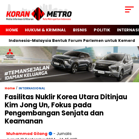
HOME
HUKUM & KRIMINAL
BISNIS
POLITIK
INTERNAS
Indonesia-Malaysia Bentuk Forum Parlemen untuk Kemerdekaan 
/
Home
INTERNASIONAL
Fasilitas Nuklir Korea Utara Ditinjau
Kim Jong Un, Fokus pada
Pengembangan Senjata dan
Keamanan
Muhammad Gilang
- Jurnalis