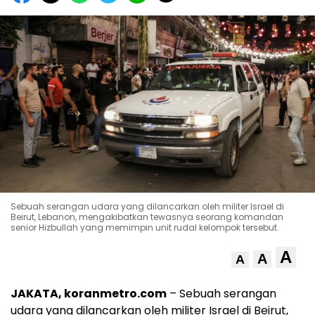
Sebuah serangan udara yang dilancarkan oleh militer Israel di
Beirut, Lebanon, mengakibatkan tewasnya seorang komandan
senior Hizbullah yang memimpin unit rudal kelompok tersebut.
A
A
A
JAKATA, koranmetro.com
– Sebuah serangan
udara yang dilancarkan oleh militer Israel di Beirut,