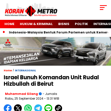
HOME
HUKUM & KRIMINAL
BISNIS
POLITIK
INTERNAS
Indonesia-Malaysia Bentuk Forum Parlemen untuk Kemerdekaa
/
Home
INTERNASIONAL
Israel Bunuh Komandan Unit Rudal
Hizbullah di Beirut
Muhammad Gilang
- Jurnalis
Rabu, 25 September 2024
- 13:31 WIB