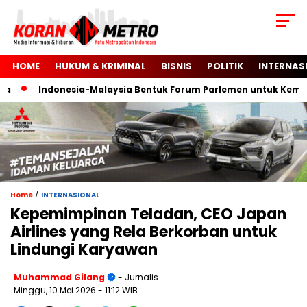
HOME
HUKUM & KRIMINAL
BISNIS
POLITIK
INTERNAS
Indonesia-Malaysia Bentuk Forum Parlemen untuk Kemerdek
/
Home
INTERNASIONAL
Kepemimpinan Teladan, CEO Japan
Airlines yang Rela Berkorban untuk
Lindungi Karyawan
Muhammad Gilang
- Jurnalis
Minggu, 10 Mei 2026
- 11:12 WIB