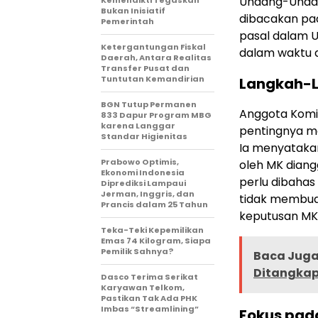
Undang-Undang
Bukan Inisiatif
dibacakan pa
Pemerintah
pasal dalam U
Ketergantungan Fiskal
dalam waktu 
Daerah, Antara Realitas
Transfer Pusat dan
Tuntutan Kemandirian
Langkah-L
BGN Tutup Permanen
Anggota Komis
833 Dapur Program MBG
karena Langgar
pentingnya me
Standar Higienitas
Ia menyataka
Prabowo Optimis,
oleh MK diang
Ekonomi Indonesia
perlu dibahas 
Diprediksi Lampaui
Jerman, Inggris, dan
tidak membua
Prancis dalam 25 Tahun
keputusan MK 
Teka-Teki Kepemilikan
Emas 74 Kilogram, Siapa
Pemilik Sahnya?
Baca Juga 
Ditangkap
Dasco Terima Serikat
Karyawan Telkom,
Pastikan Tak Ada PHK
Imbas “Streamlining”
Fokus pad