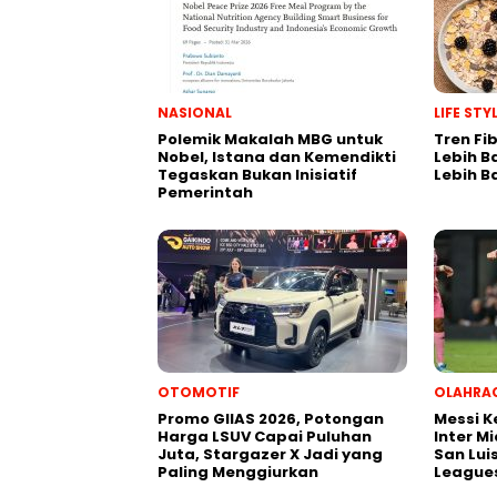
NASIONAL
LIFE ST
Polemik Makalah MBG untuk
Tren Fi
Nobel, Istana dan Kemendikti
Lebih B
Tegaskan Bukan Inisiatif
Lebih B
Pemerintah
OTOMOTIF
OLAHRA
Promo GIIAS 2026, Potongan
Messi 
Harga LSUV Capai Puluhan
Inter M
Juta, Stargazer X Jadi yang
San Lui
Paling Menggiurkan
League