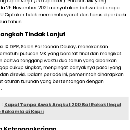
 Cipta Kerja (UU Ciptaker). Putusan MK yang
da 25 November 2021 menyatakan bahwa beberapa
U Ciptaker tidak memenuhi syarat dan harus diperbaiki
dua tahun.
angkah Tindak Lanjut
i IX DPR, Saleh Partaonan Daulay, menekankan
matuhi putusan MK yang bersifat final dan mengikat.
n bahwa tenggang waktu dua tahun yang diberikan
gap cukup singkat, mengingat banyaknya pasal yang
dan direvisi. Dalam periode ini, pemerintah diharapkan
t aturan turunan yang bertentangan dengan
.
:
Kapal Tanpa Awak Angkut 200 Bal Rokok Ilegal
 Bakamla di Kepri
a Ketenagakerjaan