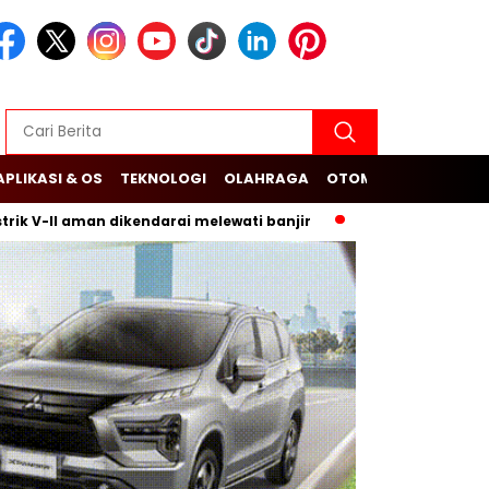
APLIKASI & OS
TEKNOLOGI
OLAHRAGA
OTOMOTIF
II aman dikendarai melewati banjir
Budi Arie Setiadi dan D