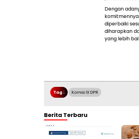
Dengan adany
komitmennya 
diperbaiki se
diharapkan d
yang lebih bai
Tag :
Komisi IX DPR
Berita Terbaru