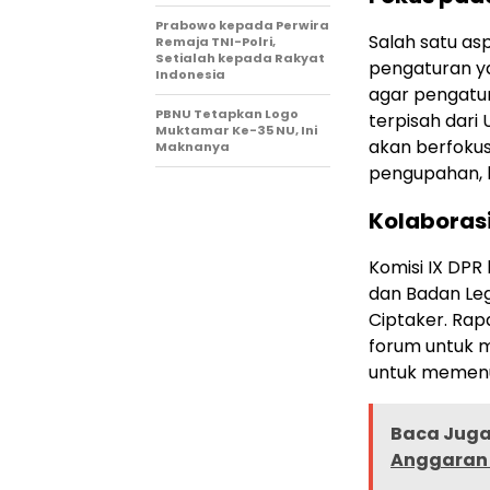
Prabowo kepada Perwira
Salah satu as
Remaja TNI-Polri,
Setialah kepada Rakyat
pengaturan ya
Indonesia
agar pengatur
PBNU Tetapkan Logo
terpisah dari
Muktamar Ke-35 NU, Ini
akan berfokus
Maknanya
pengupahan, h
Kolaboras
Komisi IX DP
dan Badan Le
Ciptaker. Rap
forum untuk 
untuk memenu
Baca Juga 
Anggaran 