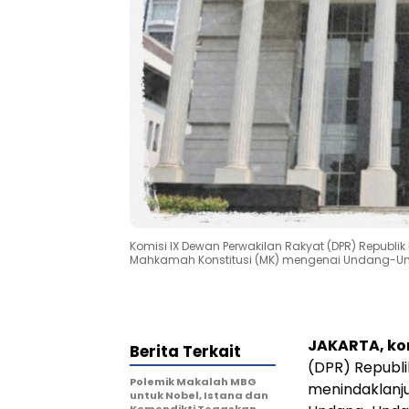
Komisi IX Dewan Perwakilan Rakyat (DPR) Republi
Mahkamah Konstitusi (MK) mengenai Undang-Unda
JAKARTA, k
Berita Terkait
(DPR) Republi
Polemik Makalah MBG
menindaklanj
untuk Nobel, Istana dan
Kemendikti Tegaskan