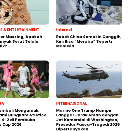
YLE & ENTERTAINMENT
Internet
ber Maxxing, Apakah
Robot China Semakin Canggih,
anyak Serat Selalu
Kini Bisa “Meraba” Seperti
aik?
Manusia
GA
INTERNASIONAL
Kembali Mengamuk,
Marine One Trump Hampir
iami Bungkam Atletico
Langgar Jarak Aman dengan
s 4-2 di Pembuka
Jet Komersial di Washington,
s Cup 2026
Prosedur Pasca-Tragedi 2025
Dipertanyakan